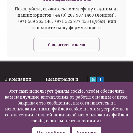
Пожалуйста, свяжитесь по телефону с одним из
наших юристов
+44 (0) 207 907 1460
(Лондон),
+971 509 265 140
,
+971 525 977 456
(Дубай) или
заполните нашу форму запроса
Свяжитесь с нами
O Kомпании
Иммиграция и
Новости
Визы
Law Firm Limited
Подписка на
Этот сайт использует файлы cookie, чтобы обеспечить
Налоги и пенсии
2000 – 2026©
новости
вам наилучшие впечатления от работы с нашим сайтом.
Бизнес услуги
Задать вопрос
Закрывая это сообщение, вы соглашаетесь на
Недвижимость
Карта сайта
использование нами файлов cookie на этом устройстве в
Образование
Контакты
соответствии с нашей политикой использования файлов
Страхование
F200500002
cookie, если вы не отключили их.
жизни
Другие услуги
Подробнее
Хорошо