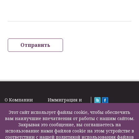
Отправить
O Kомпании
Иммиграция и
Новости
Визы
Law Firm Limited
Подписка на
Этот сайт использует файлы cookie, чтобы обеспечить
Налоги и пенсии
2000 – 2026©
новости
вам наилучшие впечатления от работы с нашим сайтом.
Бизнес услуги
Задать вопрос
Закрывая это сообщение, вы соглашаетесь на
Недвижимость
Карта сайта
использование нами файлов cookie на этом устройстве в
Образование
Контакты
соответствии с нашей политикой использования файлов
Страхование