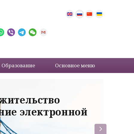
Образование
Основное меню
 жительство
Ва
ение электронной
ле
пр