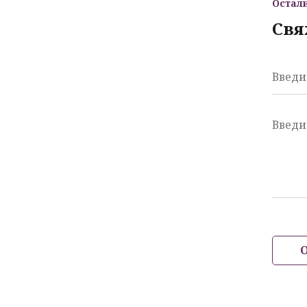
Остал
Свя
Введи
Введи