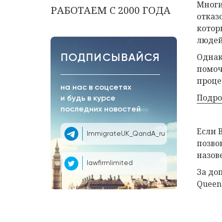
Многи
РАБОТАЕМ С 2000 ГОДА
отказ
котор
людей
Однак
ПОДПИСЫВАЙСЯ
помоч
проце
на нас в соцсетях
Подро
и будь в курсе
последних новостей
Если 
ImmigrateUK_QandA_ru
позво
назов
lawfirmlimited
За до
Queens