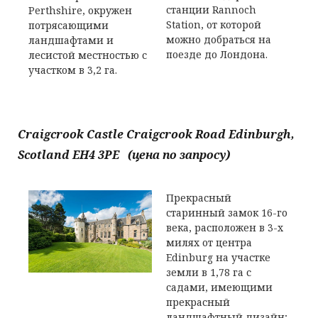
станции Rannoch
Perthshire, окружен
Station, от которой
потрясающими
можно добраться на
ландшафтами и
поезде до Лондона.
лесистой местностью с
участком в 3,2 га.
Craigcrook Castle Craigcrook Road Edinburgh,
Scotland EH4 3PE (цена по запросу)
Прекрасный
старинный замок 16-го
века, расположен в 3-х
милях от центра
Edinburg на участке
земли в 1,78 га с
садами, имеющими
прекрасный
ландшафтный дизайн;