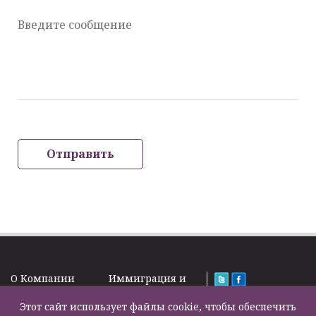
Введите сообщение
Отправить
O Kомпании
Иммиграция и
Новости
Визы
Law Firm Limited
Подписка на
Этот сайт использует файлы cookie, чтобы обеспечить
Налоги и пенсии
2000 – 2026©