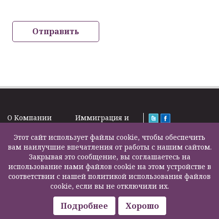
Отправить
O Kомпании
Иммиграция и
Новости
Визы
Law Firm Limited
Подписка на
Этот сайт использует файлы cookie, чтобы обеспечить
Налоги и пенсии
2000 – 2026©
новости
вам наилучшие впечатления от работы с нашим сайтом.
Бизнес услуги
Задать вопрос
Закрывая это сообщение, вы соглашаетесь на
Недвижимость
Карта сайта
использование нами файлов cookie на этом устройстве в
Образование
Контакты
соответствии с нашей политикой использования файлов
Страхование
F200500002
cookie, если вы не отключили их.
жизни
Другие услуги
Подробнее
Хорошо