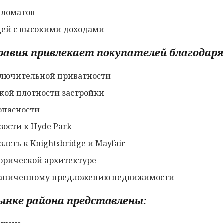
ломатов
ей с высокими доходами
равия привлекает покупателей благодаря
лючительной приватности
кой плотности застройки
опасности
зости к Hyde Park
лсть к Knightsbridge и Mayfair
орической архитектуре
аниченному предложению недвижимости
ынке района представлены: