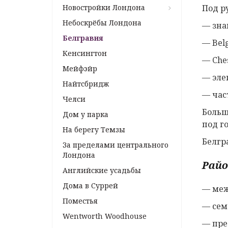
Новостройки Лондона
Под р
Небоскрёбы Лондона
— зна
Белгравия
— Bel
Кенсингтон
— Che
Мейфэйр
— эле
Найтсбридж
— час
Челси
Больш
Дом у парка
под г
На берегу Темзы
Белгр
За пределами центрального
Лондона
Райо
Английские усадьбы
Дома в Суррей
— меж
Поместья
— сем
Wentworth Woodhouse
— пр