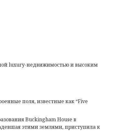
ной luxury-недвижимостью и высоким
роенные поля, известные как “Five
разования Buckingham House в
владевшая этими землями, приступила к