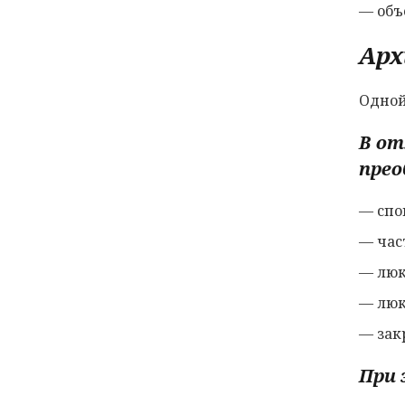
— объ
Арх
Одной
В от
прео
— спо
— час
— люк
— люк
— зак
При 