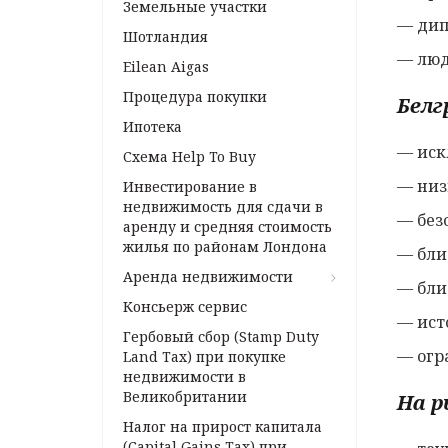
Земельные участки
— дип
Шотландия
— люд
Eilean Aigas
Процедура покупки
Белг
Ипотека
— иск
Схема Help To Buy
— низ
Инвестирование в
недвижимость для сдачи в
— без
аренду и средняя стоимость
жилья по районам Лондона
— бли
Аренда недвижимости
— близ
Консьерж сервис
— ист
Гербовый сбор (Stamp Duty
— огр
Land Tax) при покупке
недвижимости в
Великобритании
На р
Налог на прирост капитала
(Capital Gains Tax) при