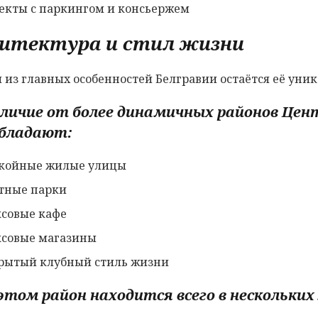
екты с паркингом и консьержем
итектура и стил жизни
 из главных особенностей Белгравии остаётся её уни
личие от более динамичных районов Цент
бладают:
койные жилые улицы
тные парки
совые кафе
совые магазины
рытый клубный стиль жизни
этом район находится всего в нескольки