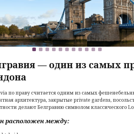
лгравия — один из самых 
ндона
avia по праву считается одним из самых фешенебельн
нтная архитектура, закрытые private gardens, посоль
тности делают Белгравию символом классического Lon
н расположен между: