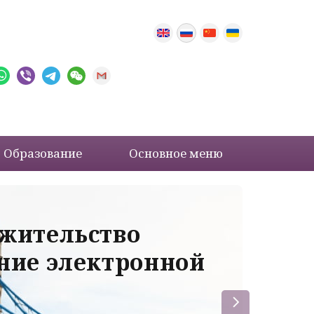
Образование
Основное меню
 жительство
Ва
ение электронной
ле
пр