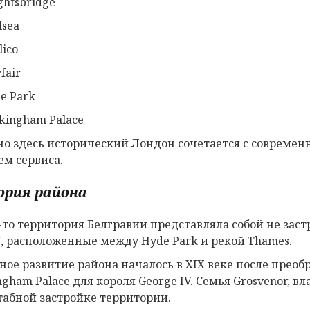
ghtsbridge
lsea
lico
fair
e Park
kingham Palace
о здесь исторический Лондон сочетается с современ
ем сервиса.
рия района
-то территория Белгравии представляла собой не заст
s”, расположенные между Hyde Park и рекой Thames.
ное развитие района началось в XIX веке после преоб
ngham Palace для короля George IV. Семья Grosvenor, 
абной застройке территории.