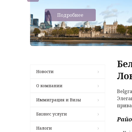
Подробнее
Бе
Новости
Ло
О компании
Belgr
Элега
Иммиграция и Визы
прива
Бизнес услуги
Райо
Налоги