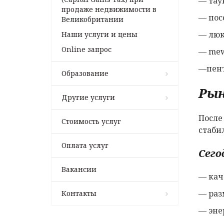
— тау
продаже недвижимости в
— пос
Великобритании
— люк
Наши услуги и цены
Online запрос
— mew
—пент
Образование
Рын
Другие услуги
После
Стоимость услуг
стаби
Оплата услуг
Сего
Вакансии
— кач
— раз
Контакты
— эне