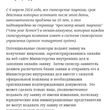
С
6 апреля 2024 года, все
спонсорские
лицензии, срок
действия которых истекает после этой даты,
автоматически продлены на 10 лет, и это
подтверждено на странице "просмотр вашей лицензии"
(“
view your licence
”) в
онлайн-
аккаунте, который каждая
спонсирующая компания имеет в
систем
е спонсор
с
кого
управления
(
sponsor management system
)
.
Потенциальные спонсоры подают заявку на
получение лицензии, зарегистрировавшись онлайн
на веб-сайте Министерства внутренних дел и
заполнив онлайн-заявку. Затем спонсор-заявитель
должен распечатать бланк заявки и отправить его в
Министерство внутренних дел вместе с оплатой
официальной пошлины и необходимыми
оригиналами подтверждающих документов. Это
может сделать только лицо, уполномоченное
подавать эту заявку от имени компании, поскольку
юридические или иммиграционные представители
не могут подавать эту заявку от имени