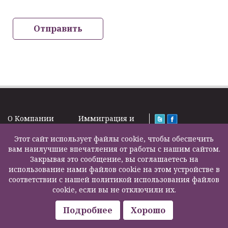
Отправить
O Kомпании
Иммиграция и
Новости
Визы
Law Firm Limited
Подписка на
Этот сайт использует файлы cookie, чтобы обеспечить
Налоги и пенсии
2000 – 2026©
новости
вам наилучшие впечатления от работы с нашим сайтом.
Бизнес услуги
Задать вопрос
Закрывая это сообщение, вы соглашаетесь на
Недвижимость
Карта сайта
использование нами файлов cookie на этом устройстве в
Образование
Контакты
соответствии с нашей политикой использования файлов
Страхование
F200500002
cookie, если вы не отключили их.
жизни
Другие услуги
Подробнее
Хорошо