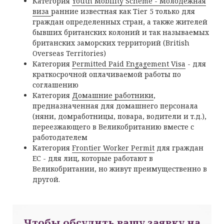
Категория
Youth Mobility Scheme - Молодежная
виза
ранние известная как Тier 5 только для
граждан определенных стран, а также жителей
бывших британских колоний и так называемых
британских заморских территорий (British
Overseas Territories)
Категория
Permitted Paid Engagement Visa
- для
краткосрочной оплачиваемой работы по
соглашению
Категория
Домашние работники
,
предназначенная для домашнего персонала
(няни, домработницы, повара, водители и т.д.),
переезжающего в Великобританию вместе с
работодателем
Категория
Frontier Worker Permit
для граждан
ЕС - для лиц, которые работают в
Великобритании, но живут преимущественно в
другой.
Чтобы обсудить вашу заявку на