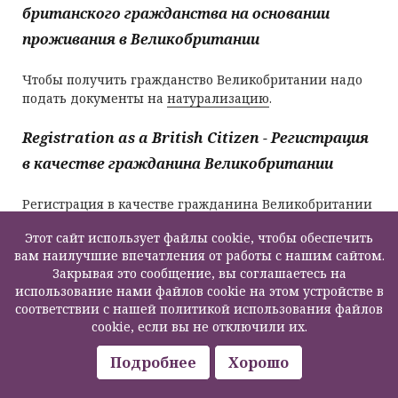
британского гражданства на основании
проживания в Великобритании
Чтобы получить гражданство Великобритании надо
подать документы на
натурализацию
.
Registration as a British Citizen - Регистрация
в качестве гражданина Великобритании
Регистрация
в качестве гражданина Великобритании
– это получение британского гражданства детьми до
Этот сайт использует файлы cookie, чтобы обеспечить
18 лет.
вам наилучшие впечатления от работы с нашим сайтом.
Закрывая это сообщение, вы соглашаетесь на
The effect of bad immigration history on leave
использование нами файлов cookie на этом устройстве в
to enter and remain applications - Влияние
соответствии с нашей политикой использования файлов
cookie, если вы не отключили их.
иммиграционной истории на получение
британских виз различного типа
Подробнее
Хорошо