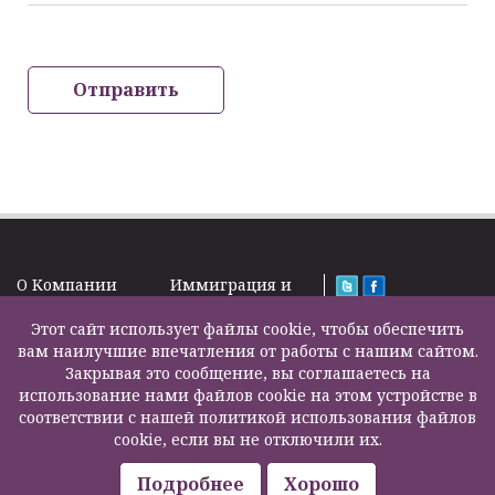
Отправить
O Kомпании
Иммиграция и
Новости
Визы
Law Firm Limited
Подписка на
Этот сайт использует файлы cookie, чтобы обеспечить
Налоги и пенсии
2000 – 2026©
новости
вам наилучшие впечатления от работы с нашим сайтом.
Бизнес услуги
Задать вопрос
Закрывая это сообщение, вы соглашаетесь на
Недвижимость
Карта сайта
использование нами файлов cookie на этом устройстве в
Образование
Контакты
соответствии с нашей политикой использования файлов
Страхование
F200500002
cookie, если вы не отключили их.
жизни
Другие услуги
Подробнее
Хорошо