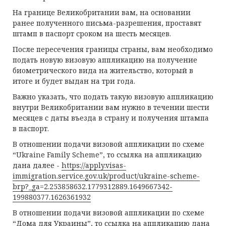
На границе Великобритании вам, на основании
ранее полученного письма-разрешения, проставят
штамп в паспорт сроком на шесть месяцев.
После пересечения границы страны, вам необходимо
подать новую визовую аппликацию на получение
биометрического вида на жительство, который в
итоге и будет выдан на три года.
Важно указать, что подать такую визовую аппликацию
внутри Великобритании вам нужно в течении шести
месяцев с даты въезда в страну и получения штампа
в паспорт.
В отношении подачи визовой аппликации по схеме
“Ukraine Family Scheme”, то ссылка на аппликацию
дана далее -
https://apply.visas-
immigration.service.gov.uk/product/ukraine-scheme-
brp?_ga=2.253858632.1779312889.1649667342-
199880377.1626361932
В отношении подачи визовой аппликации по схеме
“Дома для Украины”, то ссылка на аппликацию дана