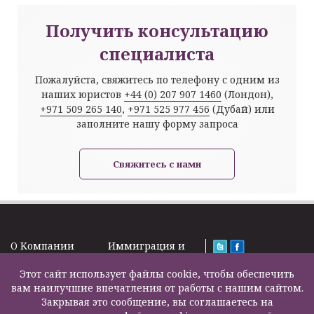
Получить консультацию
специалиста
Пожалуйста, свяжитесь по телефону с одним из
наших юристов
+44 (0) 207 907 1460
(Лондон),
+971 509 265 140
,
+971 525 977 456
(Дубай) или
заполните нашу форму запроса
Свяжитесь с нами
O Kомпании
Иммиграция и
Новости
Визы
Law Firm Limited
Подписка на
Этот сайт использует файлы cookie, чтобы обеспечить
Налоги и пенсии
2000 – 2026©
новости
вам наилучшие впечатления от работы с нашим сайтом.
Бизнес услуги
Задать вопрос
Закрывая это сообщение, вы соглашаетесь на
Недвижимость