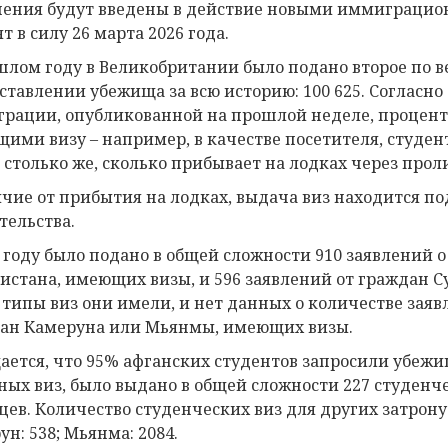
ения будут введены в действие новыми иммиграцион
т в силу 26 марта 2026 года.
шлом году в Великобритании было подано второе по в
ставлении убежища за всю историю: 100 625. Согласно
рации, опубликованной на прошлой неделе, процент
ими визу – например, в качестве посетителя, студент
 столько же, сколько прибывает на лодках через прол
ичие от прибытия на лодках, выдача виз находится 
тельства.
5 году было подано в общей сложности 910 заявлений
истана, имеющих визы, и 596 заявлений от граждан 
 типы виз они имели, и нет данных о количестве зая
ан Камеруна или Мьянмы, имеющих визы.
ается, что 95% афганских студентов запросили убежищ
ных виз, было выдано в общей сложности 227 студенче
цев. Количество студенческих виз для других затронут
н: 538; Мьянма: 2084.