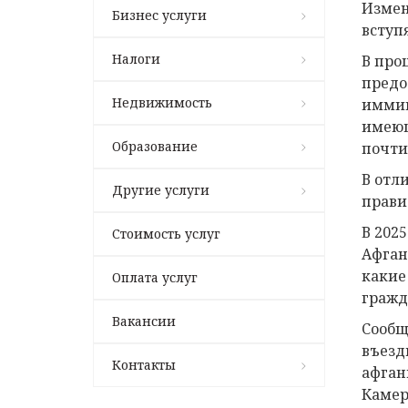
Измен
Бизнес услуги
вступя
Налоги
В про
предо
Недвижимость
иммиг
имеющ
Образование
почти
В отл
Другие услуги
прави
В 202
Стоимость услуг
Афган
какие
Оплата услуг
гражд
Вакансии
Сообщ
въезд
Контакты
афган
Камеру