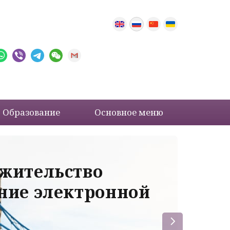
Образование
Основное меню
 жительство
Ва
ение электронной
ле
пр