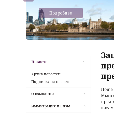
Подробнее
За
Новости
пр
пр
Архив новостей
Подписка на новости
Home o
О компании
Мьянм
предо
Иммиграция и Визы
визам