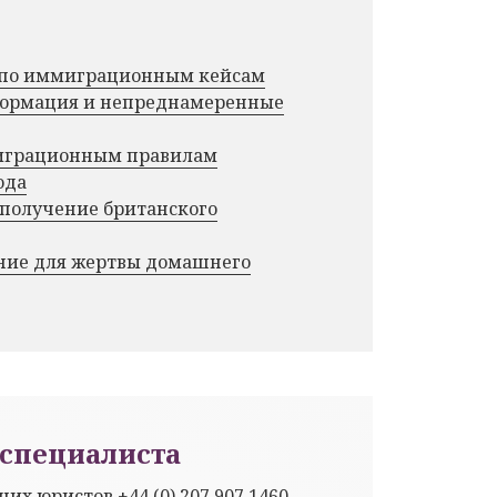
г по иммиграционным кейсам
нформация и непреднамеренные
миграционным правилам
ода
 получение британского
ние для жертвы домашнего
специалиста
аших юристов
+44 (0) 207 907 1460