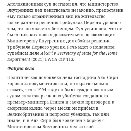
Апелляционный суд постановил, что Министерство
Внутренних дел действовало незаконно, предоставив
ему только ограниченный вид на жительство
после раннего решения Трибунала Первого уровня о
том, что он является беженцем. Суд установил, что не
было никаких новых доказательств, позволяющих
Министерству Внутренних дел обойти решение
Трибунала Первого уровня. Речь идет о недавнем
судебном деле
Al-Siri v Secretary of State for the Home
Department
[2021] EWCA Civ 113.
Фабула дела
Политическая подоплека дела господина Аль-Сири
хорошо задокументирована, но вкратце можно
сказать, что в 1994 году он был осужден военным
судом за заговор с целью убийства тогдашнего
премьер-министра Египта и заочно приговорен к
смертной казни. Через месяц он прибыл в
Великобританию и попросил убежища. Так или
иначе, г-н Аль-Сири был вовлечен в борьбу с
Министерством Внутренних дел за свой