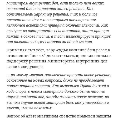
министром внутренних дел, если только нет веских
оснований для оспаривания этого решения. Как
обязательный характер решения, так и большое
препятствие для его повторного
апеллирования
являются аспектами принципа окончательности. Как
следует из авторитетных источников, этот принцип
лежит в основе теста, а тест иллюстрирует принцип:
они являются двумя сторонами одной медали.
Применяя этот тест, лорд-судья Филлипс был резок в
отношении “новых” доказательств, представленных в
поддержку решения Министерства Внутренних дел
заявил следующее:
... по моему мнению,
заключение
принять новое решение,
основанное на новых вопросах, даже не преодолевает
порога рациональности. Как выразился Ирвин Элджей в
ходе спора, в новом материале должно быть что-то
другое или значимое, чтобы вызвать новое решение, но
в этом случае новый материал был, как утверждал г-н
Хусейн, "менее похожим".
Вопрос об альтернативном средстве правовой защиты