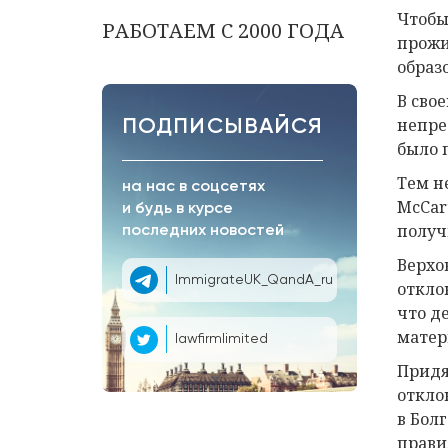
Чтобы
РАБОТАЕМ С 2000 ГОДА
прожи
образ
В сво
непре
ПОДПИСЫВАЙСЯ
было 
Тем н
на нас в соцсетях
McCar
и будь в курсе
получ
последних новостей
Верхо
ImmigrateUK_QandA_ru
откло
что д
матер
lawfirmlimited
Придя
откло
в Бол
правил