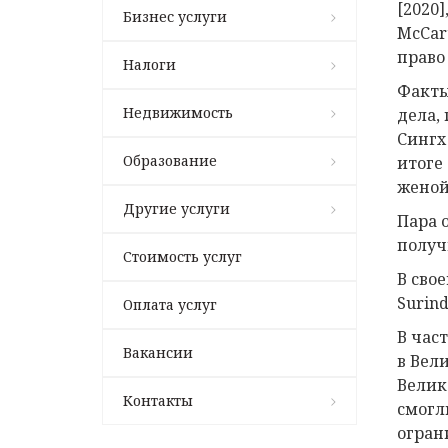
[2020]
Бизнес услуги
McCar
право
Налоги
Факты
Недвижимость
дела, 
Сингх
Образование
итоге
женой
Другие услуги
Пара 
получ
Стоимость услуг
В сво
Surin
Оплата услуг
В час
Вакансии
в Вел
Велик
Контакты
смогл
огран