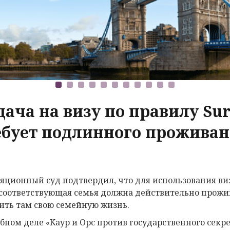
ача на визу по правилу Sur
ебует подлинного проживан
яционный суд подтвердил, что для использования виз
 соответствующая семья должна действительно прожива
ить там свою семейную жизнь.
ебном деле «Каур и Орс против государственного сек