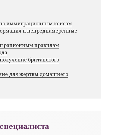
г по иммиграционным кейсам
нформация и непреднамеренные
миграционным правилам
ода
 получение британского
ние для жертвы домашнего
специалиста