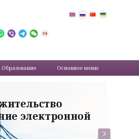
Образование
Основное меню
 жительство
Ва
ение электронной
ле
пр