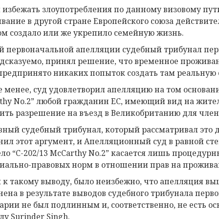
 избежать злоупотребления по данному визовому пути
вание в другой стране Европейского союза действит
ом создало или же укрепило семейную жизнь.
ей первоначальной апелляции судебный трибунал перв
дсказуемо, принял решение, что временное проживан
предпринято никаких попыток создать там реальную
е менее, суд удовлетворил апелляцию на том основани
thy No.2” любой гражданин ЕС, имеющий вид на жител
ить разрешение на въезд в Великобританию для члено
вный судебный трибунал, который рассматривал это 
нил этот аргумент, и Апелляционный суд в равной сте
ело “C-202/13 McCarthy No.2” касается лишь процедурн
иально-правовых норм в отношении прав на прожива
 к такому выводу, было неизбежно, что апелляция в
нена в результате выводов судебного трибунала перво
гарии не был подлинным и, соответственно, не есть о
у Surinder Singh.