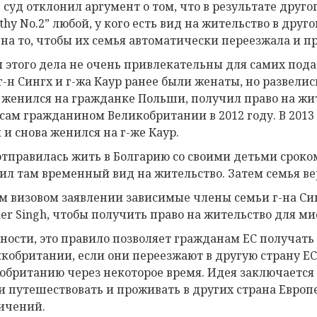
, суд отклонил аргумент о том, что в результате друго
thy No.2” любой, у кого есть вид на жительство в дру
 на то, чтобы их семья автоматически переезжала и 
 этого дела не очень привлекательны для самих подат
г-н Сингх и г-жа Каур ранее были женаты, но развелис
 женился на гражданке Польши, получил право на жит
 сам гражданином Великобритании в 2012 году. В 2013 
 и снова женился на г-же Каур.
отправилась жить в Болгарию со своими детьми сроком 
ил там временный вид на жительство. Затем семья в
ем визовом заявлении зависимые члены семьи г-на Си
der Singh, чтобы получить право на жительство для ми
тности, это правило позволяет гражданам ЕС получат
икобритании, если они переезжают в другую страну ЕС
обританию через некоторое время. Идея заключается 
и путешествовать и проживать в других страна Европе
ичений.