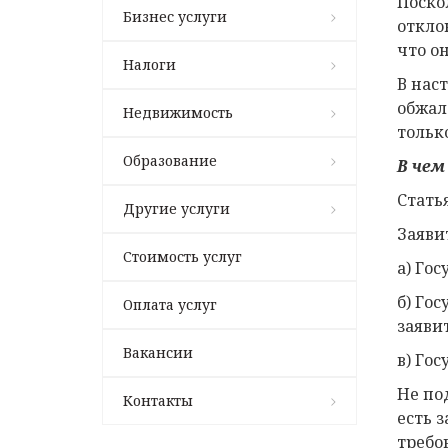
Поско
Бизнес услуги
откло
что о
Налоги
В нас
обжал
Недвижимость
тольк
Образование
В чем
Стать
Другие услуги
Заяви
Стоимость услуг
а) Го
б) Го
Оплата услуг
заяви
Вакансии
в) Го
Не по
Контакты
есть 
требо