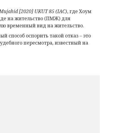
Mujahid
[2020]
UKUT
85 (
IAC
)
, где Хоум
иде на жительство (ПМЖ) для
елю временный вид на жительство.
й способ оспорить такой отказ – это
удебного пересмотра, известный на