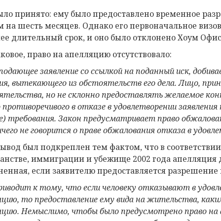
ыло принято: ему было предоставлено временное раз
м на шесть месяцев. Однако его первоначальное визов
лее длительный срок, и оно было отклонено Хоум Офи
аковое, право на апелляцию отсутствовало:
 подающее заявление со ссылкой на
поданный иск
, добив
ия, вытекающего из обстоятельств его дела. Лицо, пр
ятельства, но не склонно предоставлять желаемое кон
 противоречивого в отказе в удовлетворении заявления 
е) требования.
Закон
предусматривает право обжалован
ичего не говорится о праве обжалования отказа в удовл
вывод был подкреплен тем фактом, что в соответствии 
анстве, иммиграции и убежище 2002 года апелляция 
ненная, если заявителю предоставляется разрешение 
риводит к тому, что если человеку отказывают в удовле
яцию, то предоставление ему
вида на жительства
, как
яцию. Немыслимо, чтобы было предусмотрено право на 