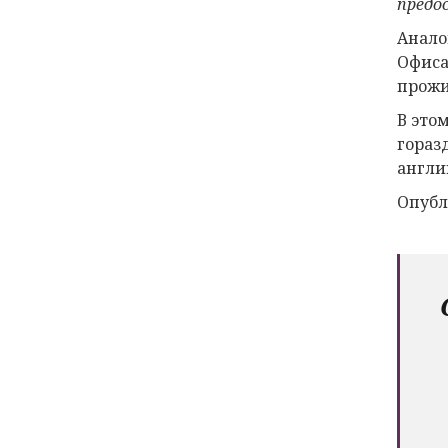
предо
Анало
Офиса
прожи
В это
гораз
англий
Опубл