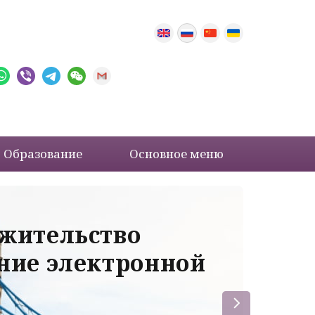
Образование
Основное меню
 жительство
Ва
ение электронной
ле
пр