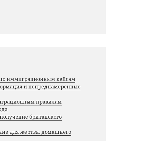
г по иммиграционным кейсам
нформация и непреднамеренные
миграционным правилам
ода
 получение британского
ние для жертвы домашнего