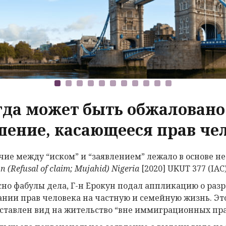
гда может быть обжалован
шение, касающееся прав че
чие между “иском” и “заявлением” лежало в основе н
un
(
Refusal of claim
;
Mujahid
)
Nigeria
[2020] UKUT 377 (IAC)
сно фабулы дела, Г-н Ерокун подал аппликацию о раз
ании прав человека на частную и семейную жизнь. Это
ставлен вид на жительство “вне иммиграционных пра