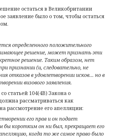
решение остаться в Великобритании
ое заявление было о том, чтобы остаться
сом.
ается определенного положительного
инимающее решение, может признать эти
кретное решение. Таким образом, нет
при признании (и, следовательно, не
ия отказов в удовлетворении
исков
… но в
етворении
визового
заявления.
со статьей 104(4B) Закона о
должна рассматриваться как
на рассмотрение его апелляции:
творении его прав и он подает
им бы коротким он ни был, прекращает его
апелляцию, когда т
о
ж
е
сам
ое право
был
о