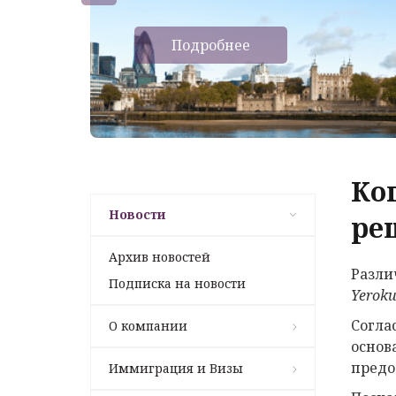
Подробнее
Ко
Новости
ре
Архив новостей
Разли
Подписка на новости
Yerok
Согла
О компании
основ
предо
Иммиграция и Визы