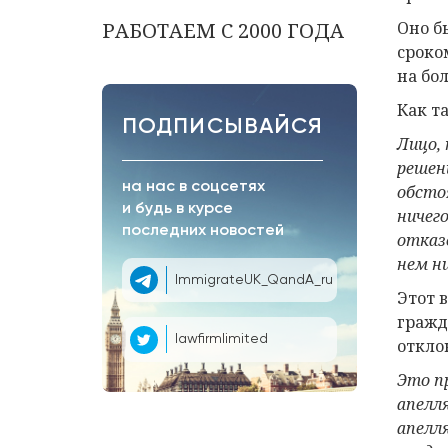
РАБОТАЕМ С 2000 ГОДА
Оно б
сроко
на бо
Как т
ПОДПИСЫВАЙСЯ
Лицо,
решен
на нас в соцсетях
обсто
и будь в курсе
ничего
последних новостей
отказ
нем н
ImmigrateUK_QandA_ru
Этот 
гражд
lawfirmlimited
откло
Это п
апелл
апелл