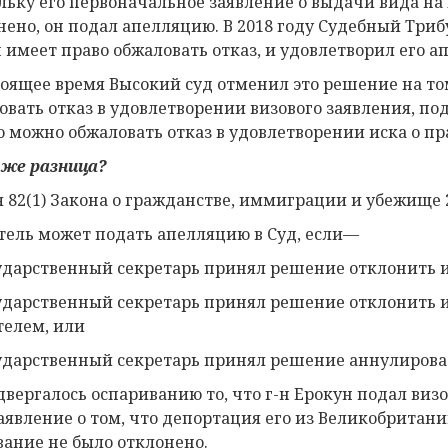
льку его первоначальное заявление о выдачи вида на 
нено, он подал апелляцию. В 2018 году Судебный Трибу
н имеет право обжаловать отказ, и удовлетворил его а
тоящее время Высокий суд отменил это решение на то
овать отказ в удовлетворении визового заявления, под
о можно обжаловать отказ в удовлетворении иска о пр
 же
разница?
я 82(1) Закона о гражданстве, иммиграции и убежище 
тель может подать апелляцию в Суд, если—
сударственный секретарь принял решение отклонить и
сударственный секретарь принял решение отклонить и
телем, или
сударственный секретарь принял решение аннулироват
двергалось оспариванию то, что г-н Ерокун подал визо
заявление о том, что депортация его из Великобритани
вание не было отклонено.