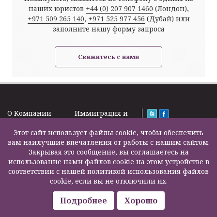
наших юристов
+44 (0) 207 907 1460
(Лондон),
+971 509 265 140
,
+971 525 977 456
(Дубай) или
заполните нашу форму запроса
Свяжитесь с нами
O Kомпании
Иммиграция и
Новости
Визы
Law Firm Limited
Подписка на
Этот сайт использует файлы cookie, чтобы обеспечить
Налоги и пенсии
2000 – 2026©
новости
вам наилучшие впечатления от работы с нашим сайтом.
Бизнес услуги
Задать вопрос
Закрывая это сообщение, вы соглашаетесь на
Недвижимость
Карта сайта
использование нами файлов cookie на этом устройстве в
Образование
Контакты
соответствии с нашей политикой использования файлов
Страхование
F200500002
cookie, если вы не отключили их.
жизни
Другие услуги
Подробнее
Хорошо