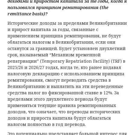
д
оходами
и
приростом капитала
з
а
т
е
г
оды,
к
огда
я
пользовался принципом ремитирования (
the
remittance
basis
)?
Исторические доходы за пределами Великобритании
и прирост капитала за годы, связанные с
применением принципа ремитирования, не будут
облагаться налогом в Великобритании, если они
останутся за границей. Будет установлен двухлетний
срок, называемый “Механизм временной
репатриации” (Temporary Repatriation Facility) (TRF) в
2025/26 и 2026/27 годах, когда те, кто ранее подавал
налоговую декларацию с использованием принципа
ремитирования, смогут переводить средства в
Великобританию и выплатить на эти переведенные
средства налог по фиксированной ставке в 12%. За
пределами этого двухлетнего периода будут
применяться текущие правила ремитированных
доходов, что означает, что переводы исторических
доходов и прироста капитала будут облагаться
налогом полностью в год перевода.
Это потенциально представляет большой интерес для