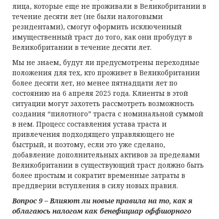
лица, которые еще не проживали в Великобритании в
течение десяти лет (не были налоговыми
резидентами), смогут оформить исключенный
имущественный траст до того, как они пробудут в
Великобритании в течение десяти лет.
Мы не знаем, будут ли предусмотрены переходные
положения для тех, кто проживет в Великобритании
более десяти лет, но менее пятнадцати лет по
состоянию на 6 апреля 2025 года. Клиенты в этой
ситуации могут захотеть рассмотреть возможность
создания “пилотного” траста с номинальной суммой
в нем. Процесс составления устава траста и
привлечения подходящего управляющего не
быстрый, и поэтому, если это уже сделано,
добавление дополнительных активов за пределами
Великобритании в существующий траст должно быть
более простым и сократит временные затраты в
преддверии вступления в силу новых правил.
Вопрос 9 – Влияют ли
н
овые
п
равила на то, как я
облагаюсь
н
алогом
к
ак
б
енефициар
о
ффшорного