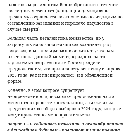
налоговым резидентом Великобритании в течение
последних десяти лет (концепция домициля по-
прежнему сохраняется по отношению к ситуациям по
составлению завещаний и передаче имущества в
случае смерти).
Большая часть деталей пока неизвестна, но у
затронутых налогоплательщиков возникнет ряд
вопросов, и мы постараемся изложить то, что нам
известно на данный момент, в разделе часто
задаваемых вопросов ниже. В этом разделе
предполагается, что правила вступят в силу 6 апреля
2025 года, как и планировалось, и в объявленной
форме.
Конечно, в этом вопросе существует
неопределенность, поскольку предложения часто
меняются в процессе консультаций, а также из-за
предстоящих всеобщих выборов в 2024 году, которые
могут привести к смене правительства.
Вопрос 1 – Я собираюсь переехать
в
Великобританию
в б
лижайшем
б
удущем –
п
овлияют
л
и
э
ти
п
равила