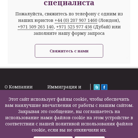
специалиста
Пожалуйста, свяжитесь по телефону с одним из
наших юристов
+44 (0) 207 907 1460
(Лондон),
+971 509 265 140
,
+971 525 977 456
(Дубай) или
заполните нашу форму запроса
Свяжитесь с нами
O Kомпании
Иммиграция и
Новости
Визы
Law Firm Limited
Подписка на
Этот сайт использует файлы cookie, чтобы обеспечить
Налоги и пенсии
2000 – 2026©
новости
вам наилучшие впечатления от работы с нашим сайтом.
Бизнес услуги
Задать вопрос
Закрывая это сообщение, вы соглашаетесь на
Недвижимость
Карта сайта
использование нами файлов cookie на этом устройстве в
Образование
Контакты
соответствии с нашей политикой использования файлов
Страхование
F200500002
cookie, если вы не отключили их.
жизни
Другие услуги