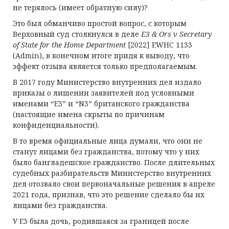
не терялось (имеет обратную силу)?
Это был обманчиво простой вопрос, с которым
Верховный суд столкнулся в деле
E
3 &
Ors v Secretary
of State for the Home Department
[2022] EWHC 1133
(Admin), в конечном итоге придя к выводу, что
эффект отзыва является только предполагаемым.
В 2017 году Министерство внутренних дел издало
приказы о лишении заявителей под условными
именами “E3” и “N3” британского гражданства
(настоящие имена скрыты по причинам
конфиденциальности).
В то время официальные лица думали, что они не
станут лицами без гражданства, потому что у них
было бангладешское гражданство. После длительных
судебных разбирательств Министерство внутренних
дел отозвало свои первоначальные решения в апреле
2021 года, признав, что это решение сделало бы их
лицами без гражданства.
У E3 была дочь, родившаяся за границей после