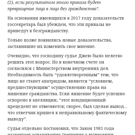
(2), если результатом этого приказа будет
превращение лица в лицо без гражданства”.
На основании имеющихся в 2017 году доказательств
госсекретарь был убежден, что эти приказы не
приведут к безгражданству.
Только позже появились новые доказательства,
заставившие их изменить свое мнение.
Очевидно, что господину судье Джею было нелегко
решить этот вопрос. Но в конечном счете он
согласился с Министерством внутренних дел.
Необходимость быть “удовлетворенным” тем, что
лицо не станет апатридом, является “условием,
предшествующим” осуществлению права на
лишение гражданства. Если лишение будет успешно
оспорено в апелляции, “этот кондиционный
прецедент не отменяется; скорее, был сделан вывод…
что ответчик пришел к неправильному фактическому
выводу”.
Судья отдельно постановил, что Закон 1981 года
разрешает оспаривание “решения о вынесении