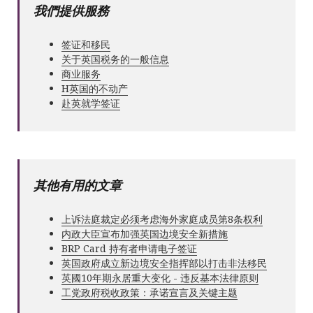
我們提供服務
签证和移民
关于英国税务的一般信息
商业服务
Н英国的不动产
赴英就学签证
其他有用的文章
上诉法庭裁定必须考虑海外家庭成员第8条权利
内政大臣宣布加强英国边境安全新措施
BRP Card 持有者申请电子签证
英国政府成立新边境安全指挥部以打击非法移民
英國10年期永居重大变化 - 违反基本法律原则
工党政府税收政策：承诺宣言及关键主题