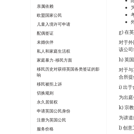
亲属依赖
欧盟国家公民
儿童入境许可申请
g) 
配偶签证
对于外
未婚伙伴
该公司
私人和家庭生活权
h) 
家庭暴力-移民方面
移民历史对获得英国各类签证的影
对于与
响
合所提
移民被拒上诉
i) 
切换规则
为出庭
永久居留权
k) 
申请英国公民身份
为讲道
注册为英国公民
l) 创
服务价格