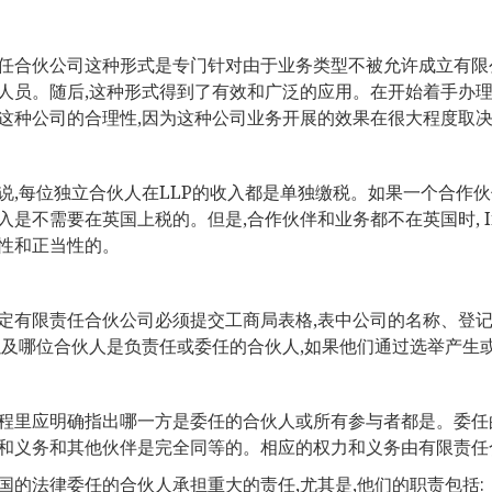
任合伙公司这种形式是专门针对由于业务类型不被允许成立有限
人员。随后,这种形式得到了有效和广泛的应用。在开始着手办理
这种公司的合理性,因为这种公司业务开展的效果在很大程度取
说,每位独立合伙人在LLP的收入都是单独缴税。如果一个合作伙伴
入是不需要在英国上税的。但是,合作伙伴和业务都不在英国时, Inla
性和正当性的。
定有限责任合伙公司必须提交工商局表格,表中公司的名称、登
以及哪位合伙人是负责任或委任的合伙人,如果他们通过选举产生
程里应明确指出哪一方是委任的合伙人或所有参与者都是。委任
和义务和其他伙伴是完全同等的。相应的权力和义务由有限责任
国的法律委任的合伙人承担重大的责任,尤其是,他们的职责包括: