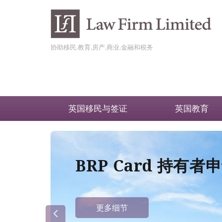
协助移民,教育,房产,商业,金融和税务
英国移民与签证
英国教育
BRP Card 持有
更多细节