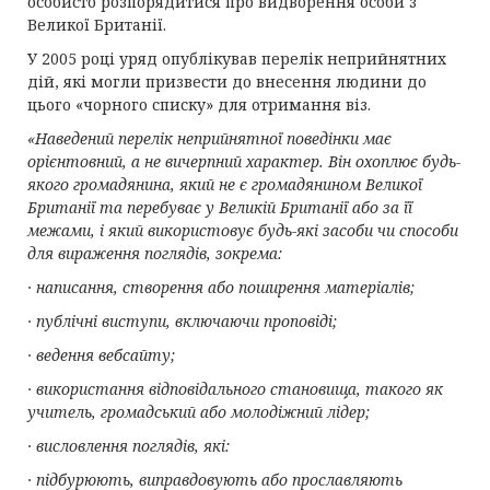
особисто розпорядитися про видворення особи з
Великої Британії.
У 2005 році уряд опублікував перелік неприйнятних
дій, які могли призвести до внесення людини до
цього «чорного списку» для отримання віз.
«Наведений перелік неприйнятної поведінки має
орієнтовний, а не вичерпний характер. Він охоплює будь-
якого громадянина, який не є громадянином Великої
Британії та перебуває у Великій Британії або за її
межами, і який використовує будь-які засоби чи способи
для вираження поглядів, зокрема:
· написання, створення або поширення матеріалів;
· публічні виступи, включаючи проповіді;
· ведення вебсайту;
· використання відповідального становища, такого як
учитель, громадський або молодіжний лідер;
· висловлення поглядів, які:
· підбурюють, виправдовують або прославляють