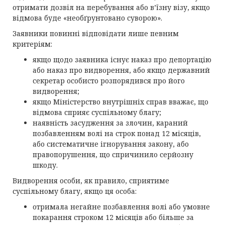
отримати дозвіл на перебування або в’їзну візу, якщо
відмова буде «необґрунтовано суворою».
Заявники повинні відповідати лише певним
критеріям:
якщо щодо заявника існує наказ про депортацію
або наказ про видворення, або якщо державний
секретар особисто розпорядився про його
видворення;
якщо Міністерство внутрішніх справ вважає, що
відмова сприяє суспільному благу;
наявність засудження за злочин, караний
позбавленням волі на строк понад 12 місяців,
або систематичне ігнорування закону, або
правопорушення, що спричинило серйозну
шкоду.
Видворення особи, як правило, сприятиме
суспільному благу, якщо ця особа:
отримала негайне позбавлення волі або умовне
покарання строком 12 місяців або більше за