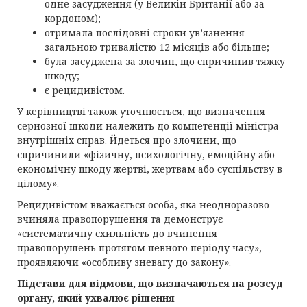
одне засудження (у Великій Британії або за
кордоном);
отримала послідовні строки ув’язнення
загальною тривалістю 12 місяців або більше;
була засуджена за злочин, що спричинив тяжку
шкоду;
є рецидивістом.
У керівництві також уточнюється, що визначення
серйозної шкоди належить до компетенції міністра
внутрішніх справ. Йдеться про злочини, що
спричинили «фізичну, психологічну, емоційну або
економічну шкоду жертві, жертвам або суспільству в
цілому».
Рецидивістом вважається особа, яка неодноразово
вчиняла правопорушення та демонструє
«систематичну схильність до вчинення
правопорушень протягом певного періоду часу»,
проявляючи «особливу зневагу до закону».
Підстави для відмови, що визначаються на розсуд
органу, який ухвалює рішення