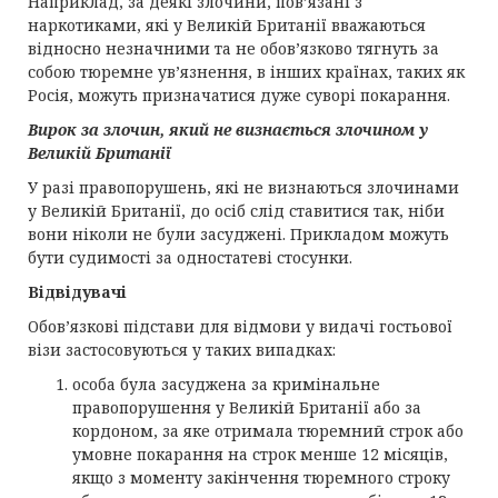
Наприклад, за деякі злочини, пов’язані з
наркотиками, які у Великій Британії вважаються
відносно незначними та не обов’язково тягнуть за
собою тюремне ув’язнення, в інших країнах, таких як
Росія, можуть призначатися дуже суворі покарання.
Вирок за злочин, який не визнається злочином у
Великій Британії
У разі правопорушень, які не визнаються злочинами
у Великій Британії, до осіб слід ставитися так, ніби
вони ніколи не були засуджені. Прикладом можуть
бути судимості за одностатеві стосунки.
Відвідувачі
Обов’язкові підстави для відмови у видачі гостьової
візи застосовуються у таких випадках:
особа була засуджена за кримінальне
правопорушення у Великій Британії або за
кордоном, за яке отримала тюремний строк або
умовне покарання на строк менше 12 місяців,
якщо з моменту закінчення тюремного строку