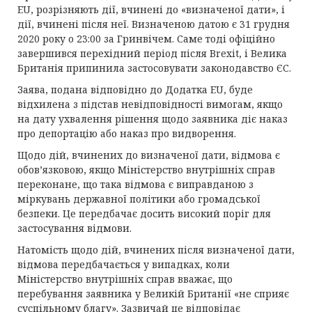
EU, розрізняють дії, вчинені до «визначеної дати», і
дії, вчинені після неї. Визначеною датою є 31 грудня
2020 року о 23:00 за Гринвічем. Саме тоді офіційно
завершився перехідний період після Brexit, і Велика
Британія припинила застосовувати законодавство ЄС.
Заява, подана відповідно до Додатка EU, буде
відхилена з підстав невідповідності вимогам, якщо
на дату ухвалення рішення щодо заявника діє наказ
про депортацію або наказ про видворення.
Щодо дій, вчинених до визначеної дати, відмова є
обов’язковою, якщо Міністерство внутрішніх справ
переконане, що така відмова є виправданою з
міркувань державної політики або громадської
безпеки. Це передбачає досить високий поріг для
застосування відмови.
Натомість щодо дій, вчинених після визначеної дати,
відмова передбачається у випадках, коли
Міністерство внутрішніх справ вважає, що
перебування заявника у Великій Британії «не сприяє
суспільному благу». Зазвичай це відповідає