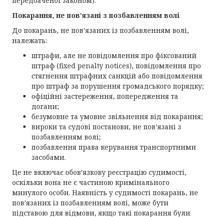
передбаченої законом).
Покарання, не пов’язані з позбавленням волі
До покарань, не пов’язаних із позбавленням волі,
належать:
штрафи, але не повідомлення про фіксований
штраф (fixed penalty notices), повідомлення про
стягнення штрафних санкцій або повідомлення
про штраф за порушення громадського порядку;
офіційні застереження, попередження та
догани;
безумовне та умовне звільнення від покарання;
вироки та судові постанови, не пов’язані з
позбавленням волі;
позбавлення права керування транспортними
засобами.
Це не включає обов’язкову реєстрацію судимості,
оскільки вона не є частиною кримінального
минулого особи. Наявність у судимості покарань, не
пов’язаних із позбавленням волі, може бути
підставою для відмови, якщо такі покарання були