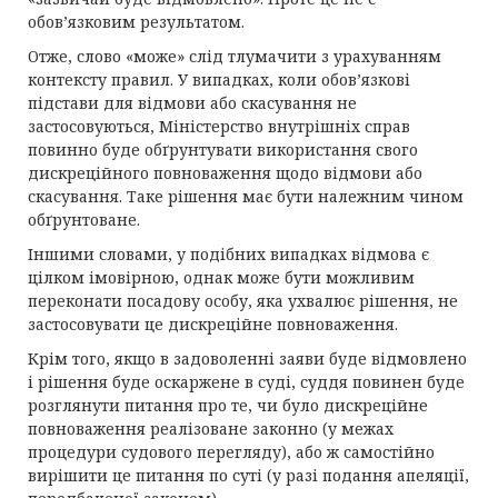
обов’язковим результатом.
Отже, слово «може» слід тлумачити з урахуванням
контексту правил. У випадках, коли обов’язкові
підстави для відмови або скасування не
застосовуються, Міністерство внутрішніх справ
повинно буде обґрунтувати використання свого
дискреційного повноваження щодо відмови або
скасування. Таке рішення має бути належним чином
обґрунтоване.
Іншими словами, у подібних випадках відмова є
цілком імовірною, однак може бути можливим
переконати посадову особу, яка ухвалює рішення, не
застосовувати це дискреційне повноваження.
Крім того, якщо в задоволенні заяви буде відмовлено
і рішення буде оскаржене в суді, суддя повинен буде
розглянути питання про те, чи було дискреційне
повноваження реалізоване законно (у межах
процедури судового перегляду), або ж самостійно
вирішити це питання по суті (у разі подання апеляції,