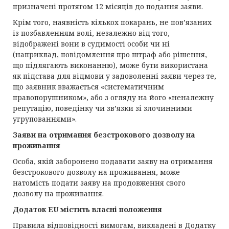
призначені протягом 12 місяців до подання заяви.
Крім того, наявність кількох покарань, не пов’язаних
із позбавленням волі, незалежно від того,
відображені вони в судимості особи чи ні
(наприклад, повідомлення про штраф або рішення,
що підлягають виконанню), може бути використана
як підстава для відмови у задоволенні заяви через те,
що заявник вважається «систематичним
правопорушником», або з огляду на його «неналежну
репутацію, поведінку чи зв’язки зі злочинними
угрупованнями».
Заяви на отримання безстрокового дозволу на
проживання
Особа, якій заборонено подавати заяву на отримання
безстрокового дозволу на проживання, може
натомість подати заяву на продовження свого
дозволу на проживання.
Додаток EU містить власні положення
Правила відповідності вимогам, викладені в Додатку