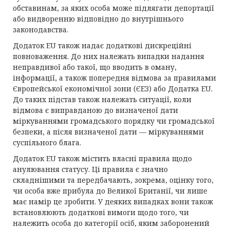
обставинам, за яких особа може підлягати депортації
або видворенню відповідно до внутрішнього
законодавства.
Додаток EU також надає додаткові дискреційні
повноваження. До них належать випадки надання
неправдивої або такої, що вводить в оману,
інформації, а також попередня відмова за правилами
Європейської економічної зони (ЄЕЗ) або Додатка EU.
До таких підстав також належать ситуації, коли
відмова є виправданою до визначеної дати
міркуваннями громадського порядку чи громадської
безпеки, а після визначеної дати — міркуваннями
суспільного блага.
Додаток EU також містить власні правила щодо
анулювання статусу. Ці правила є значно
складнішими та передбачають, зокрема, оцінку того,
чи особа вже прибула до Великої Британії, чи лише
має намір це зробити. У деяких випадках вони також
встановлюють додаткові вимоги щодо того, чи
належить особа до категорії осіб, яким заборонений