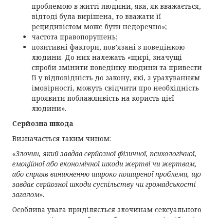
проблемою в житті людини, яка, як вважається,
відтоді була вирішена, то вважати її
рецидивістом може бути недоречно»;
частота правопорушень;
позитивні фактори, пов’язані з поведінкою
людини. До них належать «щирі, значущі
спроби змінити поведінку людини та привести
її у відповідність до закону, які, з урахуванням
імовірності, можуть свідчити про необхідність
проявити поблажливість на користь цієї
людини».
Серйозна шкода
Визначається таким чином:
«Злочин, який завдав серйозної фізичної, психологічної,
емоційної або економічної шкоди жертві чи жертвам,
або сприяв виникненню широко поширеної проблеми, що
завдає серйозної шкоди суспільству чи громадськості
загалом»
.
Особлива увага приділяється злочинам сексуального