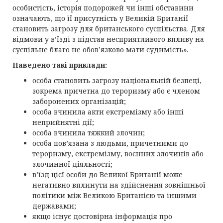
особистість, історія подорожей чи інші обставини
означають, що її присутність у Великій Британії
становить загрозу для британського суспільства. Для
відмови у в’їзді з підстав несприятливого впливу на
суспільне благо не обов’язково мати судимість».
Наведено такі приклади:
особа становить загрозу національній безпеці,
зокрема причетна до тероризму або є членом
заборонених організацій;
особа вчинила акти екстремізму або інші
неприйнятні дії;
особа вчинила тяжкий злочин;
особа пов’язана з людьми, причетними до
тероризму, екстремізму, воєнних злочинів або
злочинної діяльності;
в’їзд цієї особи до Великої Британії може
негативно вплинути на здійснення зовнішньої
політики між Великою Британією та іншими
державами;
якщо існує достовірна інформація про