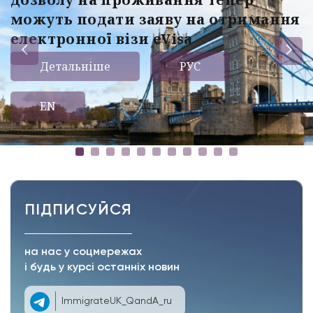
можуть подати заяву на отримання
електронної візи eVisa
Детальніше
РУС
EN
ПІДПИСУЙСЯ
на нас у соцмережах
і будь у курсі останніх новин
ImmigrateUK_QandA_ru