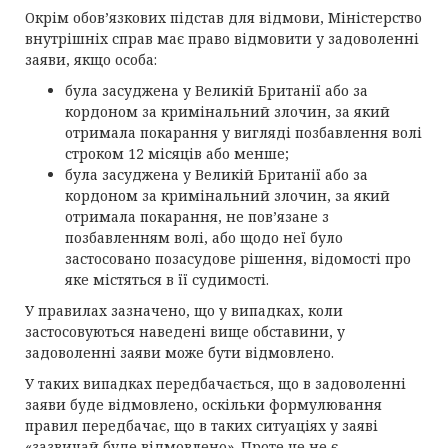
Окрім обов’язкових підстав для відмови, Міністерство
внутрішніх справ має право відмовити у задоволенні
заяви, якщо особа:
була засуджена у Великій Британії або за
кордоном за кримінальний злочин, за який
отримала покарання у вигляді позбавлення волі
строком 12 місяців або менше;
була засуджена у Великій Британії або за
кордоном за кримінальний злочин, за який
отримала покарання, не пов’язане з
позбавленням волі, або щодо неї було
застосовано позасудове рішення, відомості про
яке містяться в її судимості.
У правилах зазначено, що у випадках, коли
застосовуються наведені вище обставини, у
задоволенні заяви може бути відмовлено.
У таких випадках передбачається, що в задоволенні
заяви буде відмовлено, оскільки формулювання
правил передбачає, що в таких ситуаціях у заяві
«зазвичай буде відмовлено». Проте це не є