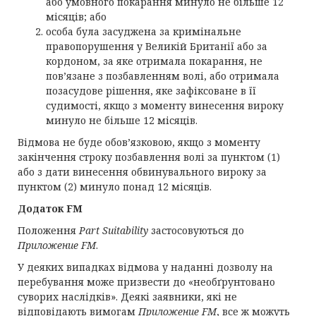
або умовного покарання минуло не більше 12
місяців; або
особа була засуджена за кримінальне
правопорушення у Великій Британії або за
кордоном, за яке отримала покарання, не
пов’язане з позбавленням волі, або отримала
позасудове рішення, яке зафіксоване в її
судимості, якщо з моменту винесення вироку
минуло не більше 12 місяців.
Відмова не буде обов’язковою, якщо з моменту
закінчення строку позбавлення волі за пунктом (1)
або з дати винесення обвинувального вироку за
пунктом (2) минуло понад 12 місяців.
Додаток FM
Положення
Part Suitability
застосовуються до
Приложение FM
.
У деяких випадках відмова у наданні дозволу на
перебування може призвести до «необґрунтовано
суворих наслідків». Деякі заявники, які не
відповідають вимогам
Приложение FM
, все ж можуть