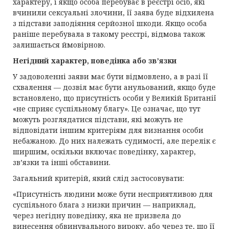
характеру, і якщо особа перебуває в реєстрі осіб, які
вчинили сексуальні злочини, її заява буде відхилена
з підстави заподіяння серйозної шкоди. Якщо особа
раніше перебувала в такому реєстрі, відмова також
залишається ймовірною.
Негідний характер, поведінка або зв’язки
У задоволенні заяви має бути відмовлено, а в разі її
схвалення — дозвіл має бути анульований, якщо буде
встановлено, що присутність особи у Великій Британії
«не сприяє суспільному благу». Це означає, що тут
можуть розглядатися підстави, які можуть не
відповідати іншим критеріям для визнання особи
небажаною. До них належать судимості, але перелік є
ширшим, оскільки включає поведінку, характер,
зв’язки та інші обставини.
Загальний критерій, який слід застосовувати:
«Присутність людини може бути несприятливою для
суспільного блага з низки причин — наприклад,
через негідну поведінку, яка не призвела до
винесення обвинувального вироку, або через те, що її