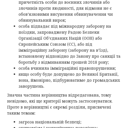
причетність особи до воєнних злочинів або
злочинів проти людяності, для відмови не є
обов’язковими висунення обвинувачення чи
обвинувальний вирок;
особа підпадає під міжнародну заборону на
поїздки, запроваджену Радою Безпеки
Організації Об’єднаних Націй (ООН) або
Європейським Союзом (ЄС), або під
імміграційну заборону (заборону на в’їзд),
встановлену відповідно до Закону про санкції та
боротьбу з відмиванням грошей 2018 року;
особа вчинила імміграційні правопорушення;
якщо особу буде допущено до Великої Британії,
вона, ймовірно, підбурюватиме до громадських
заворушень.
Значна частина керівництва відредагована, тому
невідомо, які ще критерії можуть застосовуватися.
Проте в керівництві є окремі розділи, присвячені
таким темам:
загроза національній безпеці;
екстремізм і неприйнятна поведінка;