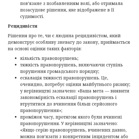
пов’язане з позбавленням волі, або отримала
позасудове рішення, яке відображене в її
судимості.
Рецидивісти
Рішення про те, чи є людина рецидивістом, який
демонструє особливу зневагу до закону, приймається
на основі оцінки таких факторів:
кількість правопорушень;
тяжкість правопорушень, включаючи ступінь
порушення громадського порядку;
ескалація тяжкості правопорушень. Це,
очевидно, потребує оцінки майбутнього ризику;
у керівництві зазначено: «Ваша мета — виявити
закономірність ескалації правопорушень і
втрутитися до вчинення більш серйозного
правопорушення»;
проміжок часу, протягом якого були вчинені
правопорушення. У керівництві зазначено:
«Якщо серію правопорушень, вчинених давно,
можна пов’язати з конкретним інцидентом або