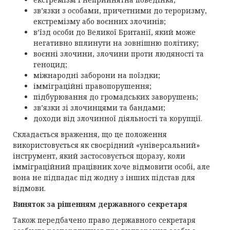
зв’язки з особами, причетними до тероризму,
екстремізму або воєнних злочинів;
в’їзд особи до Великої Британії, який може
негативно вплинути на зовнішню політику;
воєнні злочини, злочини проти людяності та
геноцид;
міжнародні заборони на поїздки;
імміграційні правопорушення;
підбурювання до громадських заворушень;
зв’язки зі злочинцями та бандами;
доходи від злочинної діяльності та корупції.
Складається враження, що це положення
використовується як своєрідний «універсальний»
інструмент, який застосовується щоразу, коли
імміграційний працівник хоче відмовити особі, але
вона не підпадає під жодну з інших підстав для
відмови.
Виняток за рішенням державного секретаря
Також передбачено право державного секретаря