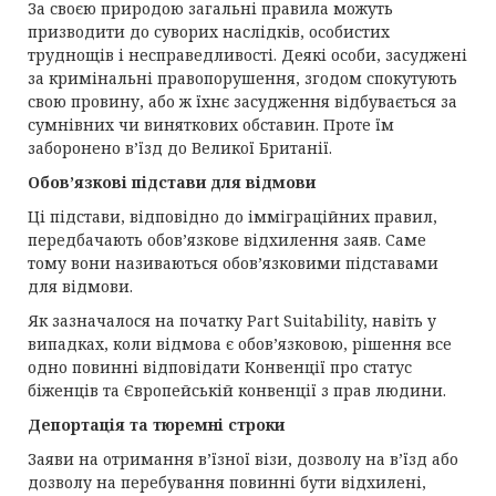
За своєю природою загальні правила можуть
призводити до суворих наслідків, особистих
труднощів і несправедливості. Деякі особи, засуджені
за кримінальні правопорушення, згодом спокутують
свою провину, або ж їхнє засудження відбувається за
сумнівних чи виняткових обставин. Проте їм
заборонено в’їзд до Великої Британії.
Обов’язкові підстави для відмови
Ці підстави, відповідно до імміграційних правил,
передбачають обов’язкове відхилення заяв. Саме
тому вони називаються обов’язковими підставами
для відмови.
Як зазначалося на початку Part Suitability, навіть у
випадках, коли відмова є обов’язковою, рішення все
одно повинні відповідати Конвенції про статус
біженців та Європейській конвенції з прав людини.
Депортація та тюремні строки
Заяви на отримання в’їзної візи, дозволу на в’їзд або
дозволу на перебування повинні бути відхилені,