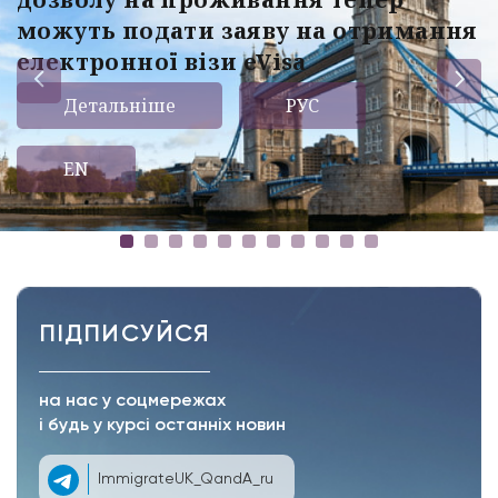
можуть подати заяву на отримання
електронної візи eVisa
Детальніше
РУС
EN
ПІДПИСУЙСЯ
на нас у соцмережах
і будь у курсі останніх новин
ImmigrateUK_QandA_ru