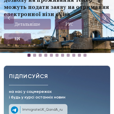
можуть подати заяву на отримання
електронної візи eVisa
Детальніше
РУС
EN
ПІДПИСУЙСЯ
на нас у соцмережах
і будь у курсі останніх новин
ImmigrateUK_QandA_ru