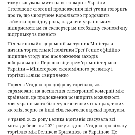
тому скасувала мита на всі товари з України.
Оголошене сьогодні продовження цієї угоди говорить
про те, що Сполучене Королівство продовжить
займати провідну роль, надаючи українським
підприємствам та експортерам необхідну економічну
підтримку та певність.
Під час онлайн-церемонії заступник Міністра з
питань торговельної політики Ґреґ Гендс офіційно
підпише угоду про продовження заходів
лібералізації з Першою віцепрем’єр-міністеркою
України – Міністеркою економічного розвитку і
торгівлі Юлією Свириденко.
Поряд з Угодою про цифрову торгівлю, яка
спрямована на посилення електронної комерції між
країнами, це продовження розширить можливості
для українського бізнесу в ключових секторах, таких
як олія, зерно та інші сільськогосподарські продукти.
У травні 2022 року Велика Британія скасувала всі
мита до березня 2024 року згідно з Угодою про вільну
торгівлю між Великою Британією та Україною. Це