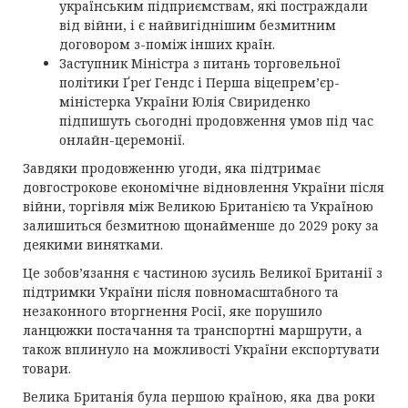
українським підприємствам, які постраждали
від війни, і є найвигіднішим безмитним
договором з-поміж інших країн.
Заступник Міністра з питань торговельної
політики Ґреґ Гендс і Перша віцепрем’єр-
міністерка України Юлія Свириденко
підпишуть сьогодні продовження умов під час
онлайн-церемонії.
Завдяки продовженню угоди, яка підтримає
довгострокове економічне відновлення України після
війни, торгівля між Великою Британією та Україною
залишиться безмитною щонайменше до 2029 року за
деякими винятками.
Це зобов’язання є частиною зусиль Великої Британії з
підтримки України після повномасштабного та
незаконного вторгнення Росії, яке порушило
ланцюжки постачання та транспортні маршрути, а
також вплинуло на можливості України експортувати
товари.
Велика Британія була першою країною, яка два роки