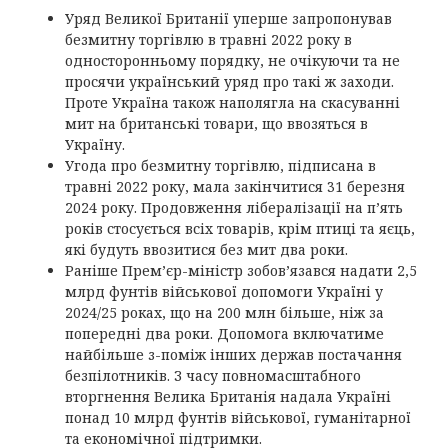
Уряд Великої Британії уперше запропонував
безмитну торгівлю в травні 2022 року в
односторонньому порядку, не очікуючи та не
просячи український уряд про такі ж заходи.
Проте Україна також наполягла на скасуванні
мит на британські товари, що ввозяться в
Україну.
Угода про безмитну торгівлю, підписана в
травні 2022 року, мала закінчитися 31 березня
2024 року. Продовження лібералізації на п’ять
років стосується всіх товарів, крім птиці та яєць,
які будуть ввозитися без мит два роки.
Раніше Прем’єр-міністр зобов’язався надати 2,5
млрд фунтів військової допомоги Україні у
2024/25 роках, що на 200 млн більше, ніж за
попередні два роки. Допомога включатиме
найбільше з-поміж інших держав постачання
безпілотників. З часу повномасштабного
вторгнення Велика Британія надала Україні
понад 10 млрд фунтів військової, гуманітарної
та економічної підтримки.