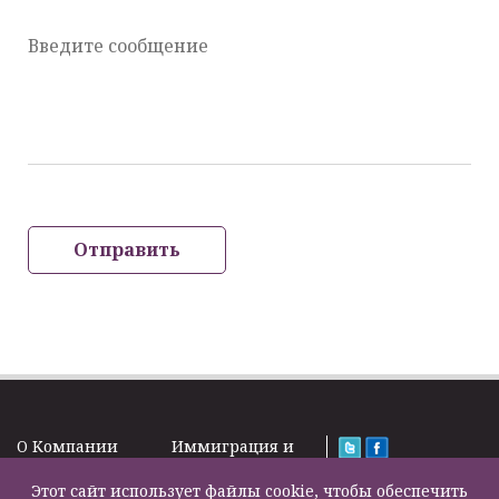
Введите сообщение
Отправить
O Kомпании
Иммиграция и
Новости
Визы
Law Firm Limited
Подписка на
Этот сайт использует файлы cookie, чтобы обеспечить
Налоги и пенсии
2000 – 2026©