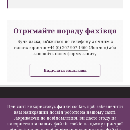
Отримайте пораду фахівця
Будь ласка, зв'яжіться по телефону з одним з
наших юристів
+44 (0) 207 907 1460
(Лондон) або
заповніть нашу форму запиту
Надіслати запитання
Про компанію
Імміграція та
Цей сайт використовує файли cookie, щоб забезпечити
Задати питання
Візи
Law Firm Limited
вам найкращий досвід роботи на нашому сайті.
Карта сайту
Податки та пенсії
2000 – 2026©
Закриваючи це повідомлення, ви даєте згоду на
Контакти
Бізнес послуги
використання наших файлів cookie на цьому пристрої
Нерухомість
відповідно до нашої політики використання файлів