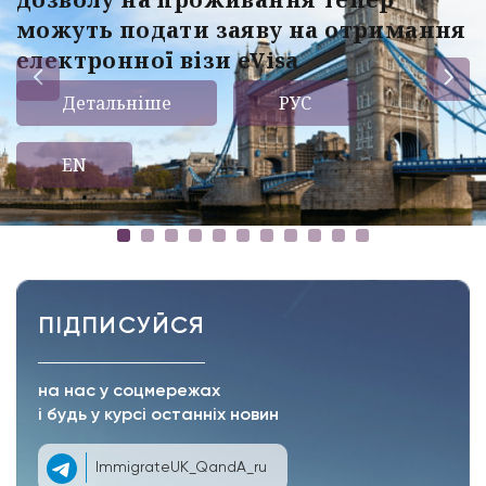
можуть подати заяву на отримання
електронної візи eVisa
Детальніше
РУС
EN
ПІДПИСУЙСЯ
на нас у соцмережах
і будь у курсі останніх новин
ImmigrateUK_QandA_ru