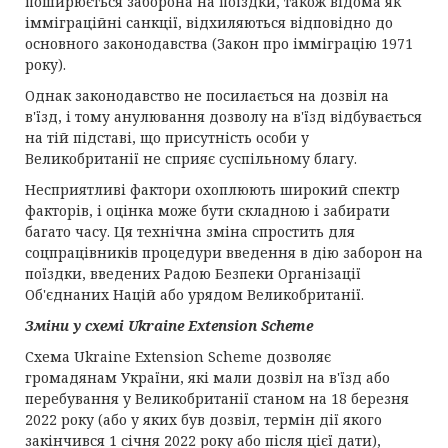
поширюється заборона на поїздки, також відома як
імміграційні санкції, відхиляються відповідно до
основного законодавства (Закон про імміграцію 1971
року).
Однак законодавство не посилається на дозвіл на
в'їзд, і тому анулювання дозволу на в'їзд відбувається
на тій підставі, що присутність особи у
Великобританії не сприяє суспільному благу.
Несприятливі фактори охоплюють широкий спектр
факторів, і оцінка може бути складною і забирати
багато часу. Ця технічна зміна спростить для
соцпрацівників процедури введення в дію заборон на
поїздки, введених Радою Безпеки Організації
Об'єднаних Націй або урядом Великобританії.
Зміни у схемі
Ukraine Extension Scheme
Схема Ukraine Extension Scheme дозволяє
громадянам України, які мали дозвіл на в'їзд або
перебування у Великобританії станом на 18 березня
2022 року (або у яких був дозвіл, термін дії якого
закінчився 1 січня 2022 року або після цієї дати),