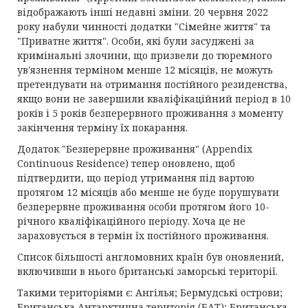
відображають інші недавні зміни. 20 червня 2022
року набули чинності додатки "Сімейне життя" та
"Приватне життя". Особи, які були засуджені за
кримінальні злочини, що призвели до тюремного
ув'язнення терміном менше 12 місяців, не можуть
претендувати на отримання постійного резиденства,
якщо вони не завершили кваліфікаційний період в 10
років і 5 років безперервного проживання з моменту
закінчення терміну їх покарання.
Додаток "Безперервне проживання" (Appendix
Continuous Residence) тепер оновлено, щоб
підтвердити, що період утримання під вартою
протягом 12 місяців або менше не буде порушувати
безперервне проживання особи протягом його 10-
річного кваліфікаційного періоду. Хоча це не
зараховується в термін їх постійного проживання.
Список більшості англомовних країн був оновлений,
включивши в нього британські заморські території.
Такими територіями є: Ангілья; Бермудські острови;
Британська Антарктична територія (БАТ); Британська