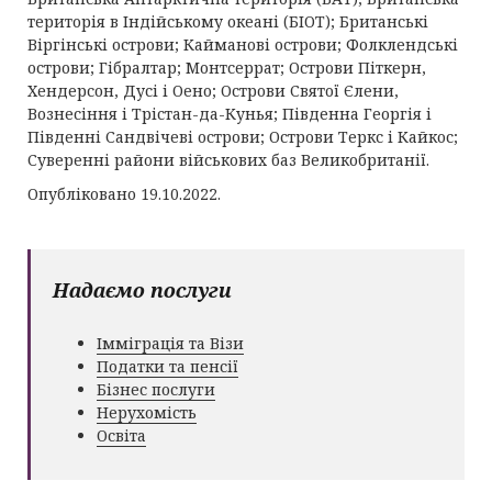
територія в Індійському океані (БІОТ); Британські
Віргінські острови; Кайманові острови; Фолклендські
острови; Гібралтар; Монтсеррат; Острови Піткерн,
Хендерсон, Дусі і Оено; Острови Святої Єлени,
Вознесіння і Трістан-да-Кунья; Південна Георгія і
Південні Сандвічеві острови; Острови Теркс і Кайкос;
Суверенні райони військових баз Великобританії.
Опубліковано 19.10.2022.
Надаємо послуги
Імміграція та Візи
Податки та пенсії
Бізнес послуги
Нерухомість
Освіта