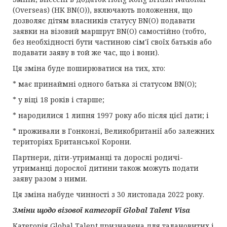
(Overseas) (HK BN(O)), включають положення, що
дозволяє дітям власників статусу BN(O) подавати
заявки на візовий маршрут BN(O) самостійно (тобто,
без необхідності бути частиною сім'ї своїх батьків або
подавати заяву в той же час, що і вони).
Ця зміна буде поширюватися на тих, хто:
* має принаймні одного батька зі статусом BN(O);
* у віці 18 років і старше;
* народилися 1 липня 1997 року або після цієї дати; і
* проживали в Гонконзі, Великобританії або залежних
територіях Британської Корони.
Партнери, діти-утриманці та дорослі родичі-
утриманці дорослої дитини також можуть подати
заяву разом з ними.
Ця зміна набуде чинності з 30 листопада 2022 року.
Зміни щодо візової категорії
Global Talent Visa
Категорія Global Talent призначена для талановитих і