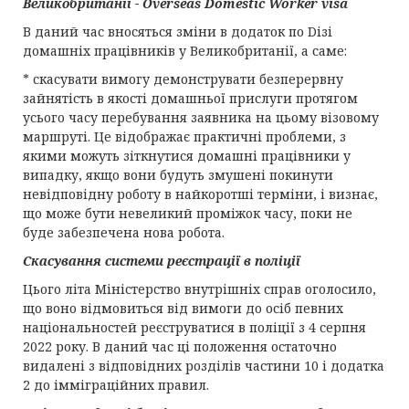
Великобританії -
О
verseas Domestic Worker visa
В даний час вносяться зміни в додаток по Dізі
домашніх працівників у Великобританії, а саме:
* скасувати вимогу демонструвати безперервну
зайнятість в якості домашньої прислуги протягом
усього часу перебування заявника на цьому візовому
маршруті. Це відображає практичні проблеми, з
якими можуть зіткнутися домашні працівники у
випадку, якщо вони будуть змушені покинути
невідповідну роботу в найкоротші терміни, і визнає,
що може бути невеликий проміжок часу, поки не
буде забезпечена нова робота.
Скасування системи реєстрації в поліції
Цього літа Міністерство внутрішніх справ оголосило,
що воно відмовиться від вимоги до осіб певних
національностей реєструватися в поліції з 4 серпня
2022 року. В даний час ці положення остаточно
видалені з відповідних розділів частини 10 і додатка
2 до імміграційних правил.