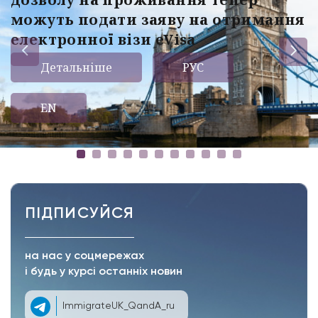
можуть подати заяву на отримання
електронної візи eVisa
Детальніше
РУС
EN
ПІДПИСУЙСЯ
на нас у соцмережах
і будь у курсі останніх новин
ImmigrateUK_QandA_ru