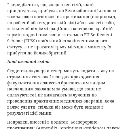
* передбачити, що, якщо член сім'ї, який
приєднується, прибуває до Великобританії з іншою
тимчасовою посвідкою на проживання (наприклад,
по робочій або студентській візі) або в якості особи,
звільненої від імміграційного контролю, крайній
термін подачі ним заяви за схемою EU Settlement
Scheme (EUSS) пов'язаний із закінченням цього
статусу, а не протягом трьох місяців з моменту їх
прибуття до Великобританії.
Інші незначні зміни
Студенти-акушерки тепер можуть подати заяву на
отримання гостьової візи для проходження
факультативних занять з британським вищим
навчальним закладом за умови, що вони не
оплачуються і не вимагають залучення до
проведення практичних медичних операцій. Хоча
важко уявити, скільки віз може бути видано в
результаті цієї зміни.
Поправки, внесені в додаток "Безперервне
проживання" (Appendix Continuous Residence), також