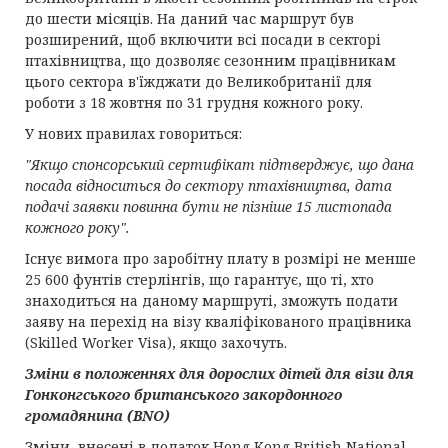
до шести місяців. На даний час маршрут був
розширений, щоб включити всі посади в секторі
птахівництва, що дозволяє сезонним працівникам
цього сектора в'їжджати до Великобританії для
роботи з 18 жовтня по 31 грудня кожного року.
У нових правилах говориться:
"Якщо спонсорський сертифікат підтверджує, що дана
посада відноситься до сектору птахівництва, дата
подачі заявки повинна бути не пізніше 15 листопада
кожного року".
Існує вимога про заробітну плату в розмірі не менше
25 600 фунтів стерлінгів, що гарантує, що ті, хто
знаходиться на даному маршруті, зможуть подати
заяву на перехід на візу кваліфікованого працівника
(Skilled Worker Visa), якщо захочуть.
Зміни в положеннях для дорослих дітей для візи для
Гонконгського британського закордонного
громадянина (BNO)
Зміни, внесені в додаток Hong Kong British National