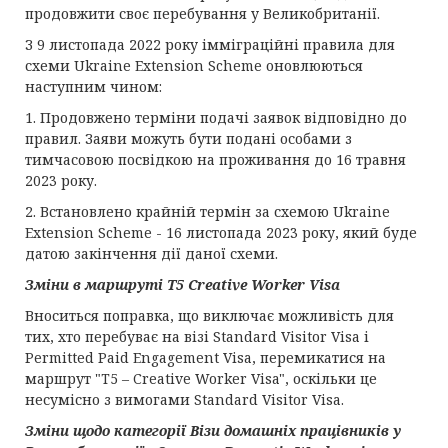
продовжити своє перебування у Великобританії.
З 9 листопада 2022 року імміграційні правила для
схеми Ukraine Extension Scheme оновлюються
наступним чином:
1. Продовжено терміни подачі заявок відповідно до
правил. Заяви можуть бути подані особами з
тимчасовою посвідкою на проживання до 16 травня
2023 року.
2. Встановлено крайній термін за схемою Ukraine
Extension Scheme - 16 листопада 2023 року, який буде
датою закінчення дії даної схеми.
Зміни в маршруті
T5 Creative Worker Visa
Вноситься поправка, що виключає можливість для
тих, хто перебуває на візі Standard Visitor Visa і
Permitted Paid Engagement Visa, перемикатися на
маршрут "T5 – Creative Worker Visa", оскільки це
несумісно з вимогами Standard Visitor Visa.
Зміни щодо категорії
В
ізи домашніх працівників у