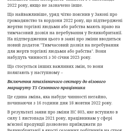
2022 року, якщо не зазначено інше.
Що найважливіше, уряд чітко пояснив у Законі про
громадянство та кордони 2022 року, що підтверджені
жертви торгівлі людьми або рабства мають право на
тимчасовий дозвіл на перебування у Великобританії.
На підтвердження цього в заяві про зміни вводиться
новий додаток "Тимчасовий дозвіл на перебування
для жертв торгівлі людьми або рабства". Вони
набудуть чинності з 30 січня 2023 року.
Що стосується інших важливих змін, то вони
полягають у наступному –
Включення птахівничого сектору до візового
маршруту Т5 Сезонного працівника
Це єдина зміна, яка набуде чинності негайно,
починаючи з 16 години дня 18 жовтня 2022 року.
В результаті заяви про зміни HC 803, яке вступило в
силу 1 листопада 2021 року, працівникам у сфері
м'ясної продукції дозволено приїжджати до
Великобританії в якості сезонних робітників на строк