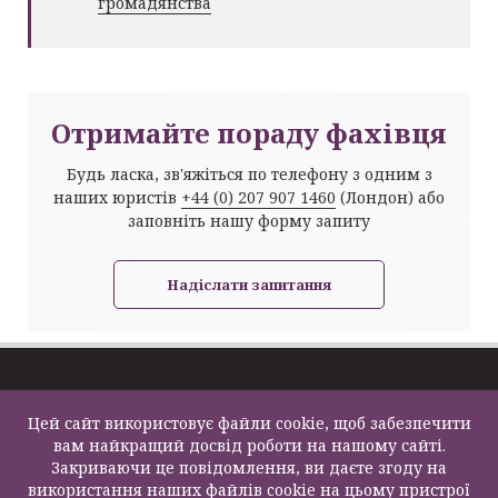
громадянства
Отримайте пораду фахівця
Будь ласка, зв'яжіться по телефону з одним з
наших юристів
+44 (0) 207 907 1460
(Лондон) або
заповніть нашу форму запиту
Надіслати запитання
Про компанію
Імміграція та
Цей сайт використовує файли cookie, щоб забезпечити
Задати питання
Візи
Law Firm Limited
вам найкращий досвід роботи на нашому сайті.
Карта сайту
Податки та пенсії
2000 – 2026©
Закриваючи це повідомлення, ви даєте згоду на
Контакти
Бізнес послуги
використання наших файлів cookie на цьому пристрої