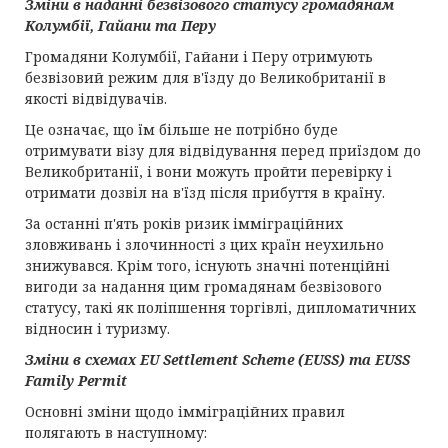
Зміни в наданні безвізового статусу громадянам
Колумбії, Гайани та Перу
Громадяни Колумбії, Гайани і Перу отримують
безвізовий режим для в'їзду до Великобританії в
якості відвідувачів.
Це означає, що їм більше не потрібно буде
отримувати візу для відвідування перед приїздом до
Великобританії, і вони можуть пройти перевірку і
отримати дозвіл на в'їзд після прибуття в країну.
За останні п'ять років ризик імміграційних
зловживань і злочинності з цих країн неухильно
знижувався. Крім того, існують значні потенційні
вигоди за надання цим громадянам безвізового
статусу, такі як поліпшення торгівлі, дипломатичних
відносин і туризму.
Зміни в схемах EU Settlement Scheme (EUSS)
та
EUSS
Family Permit
Основні зміни щодо імміграційних правил
полягають в наступному: