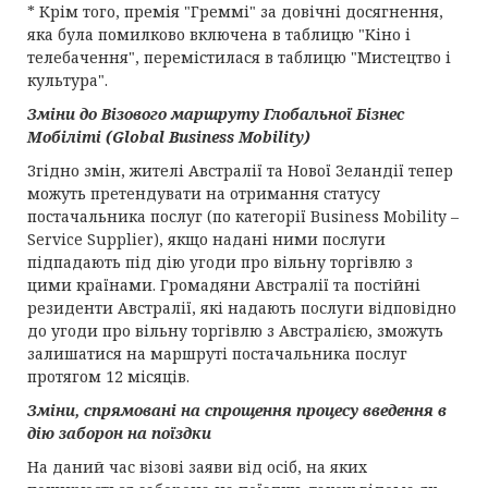
* Крім того, премія "Греммі" за довічні досягнення,
яка була помилково включена в таблицю "Кіно і
телебачення", перемістилася в таблицю "Мистецтво і
культура".
Зміни до Візового маршруту Глобальної Бізнес
Мобіліті (Global Business Mobility)
Згідно змін, жителі Австралії та Нової Зеландії тепер
можуть претендувати на отримання статусу
постачальника послуг (по категорії Business Mobility –
Service Supplier), якщо надані ними послуги
підпадають під дію угоди про вільну торгівлю з
цими країнами. Громадяни Австралії та постійні
резиденти Австралії, які надають послуги відповідно
до угоди про вільну торгівлю з Австралією, зможуть
залишатися на маршруті постачальника послуг
протягом 12 місяців.
Зміни, спрямовані на спрощення процесу введення в
дію заборон на поїздки
На даний час візові заяви від осіб, на яких