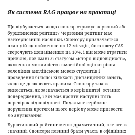
Як система RAG працює на практиці
Що відбувається, якщо спонсор отримує червоний або
бурштиновий рейтинг? Червоний рейтинг має
найсерйозніші наслідки. Спонсору призначається
план дій щонайменше на 12 місяців, його квоту CAS
скорочують щонайменше на 10%, і він може втратити
привілеї, пов’язані зі статусом «історії відповідності»,
включно з можливістю самостійної оцінки рівня
володіння англійською мовою студентів і
проведення більшої кількості дистанційних занять,
якщо це дозволяють правила. Спонсору також
виноситься, як зазначається в керівництві, останнє
попередження, і він має пройти наступні п’ять
перевірок відповідності. Подальше серйозне
порушення протягом цього періоду може призвести
до анулювання.
Бурштиновий рейтинг менш драматичний, але все ж
значний. Спонсори повинні брати участь в офіційних