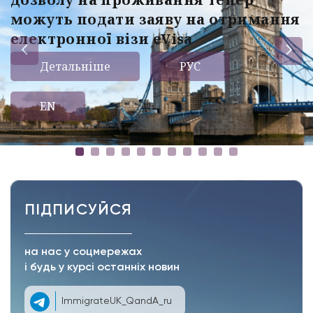
можуть подати заяву на отримання
електронної візи eVisa
Детальніше
РУС
EN
ПІДПИСУЙСЯ
на нас у соцмережах
і будь у курсі останніх новин
ImmigrateUK_QandA_ru