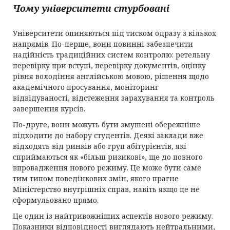
Чому університети стурбовані
Університети опиняються під тиском одразу з кількох
напрямів. По-перше, вони повинні забезпечити
надійність традиційних систем контролю: ретельну
перевірку при вступі, перевірку документів, оцінку
рівня володіння англійською мовою, рішення щодо
академічного просування, моніторинг
відвідуваності, відстеження зарахування та контроль
завершення курсів.
По-друге, вони можуть бути змушені обережніше
підходити до набору студентів. Деякі заклади вже
відходять від ринків або груп абітурієнтів, які
сприймаються як «більш ризикові», ще до повного
впровадження нового режиму. Це може бути саме
тим типом поведінкових змін, якого прагне
Міністерство внутрішніх справ, навіть якщо це не
сформульовано прямо.
Це один із найтривожніших аспектів нового режиму.
Показники відповідності виглядають нейтральними,