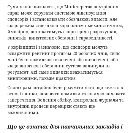
Суди давно визнають, що Міністерство внутрішніх
справ може керувати системою ліцензування
спонсорів і встановлювати обов’язкові вимоги. Але
якщо режим стає більш каральним і механістичним,
ймовірно, виникатимуть спори щодо розрахунків,
винятків, виняткових обставин і справедливості.
У керівництві зазначено, що спонсори можуть
оскаржити рейтинг протягом 20 робочих днів, якщо
дані були помилково включені або виключені, або
якщо виняткові обставини суттєво вплинули на
результат. Які саме випадки вважатимуться
винятковими, покаже практика.
Спонсорам потрібно буде розуміти дані, що лежать в
основі оцінки, виявляти помилки та швидко подавати
заперечення. Ведення обліку, контрольні журнали та
внутрішні процеси перевірки стають ще
важливішими.
Що це означає для навчальних закладів і