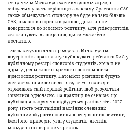
зустрічах із Міністерством внутрішніх справ, і
очікується участь керівництва закладу. Зростання CAS
також обмежується: спонсору не буде надано більше
CAS, ніж він використав раніше, доки він не
повернеться до зеленого рейтингу. Для університетів,
які планують розширення, цього може бути
достатньо.
Також існує питання прозорості. Міністерство
внутрішніх справ планує публікувати рейтинги RAG у
публічному реєстрі спонсорів студентів, хоча й не
одразу для кожного окремого спонсора після
присвоєння рейтингу. Натомість рейтинги будуть
опубліковані лише після того, як усі спонсори
отримають свій перший рейтинг, щоб результати
з’явилися одночасно. На практиці це означає, що
публікація навряд чи відбудеться раніше літа 2027
року. Проте репутаційні наслідки очевидні:
публічний «бурштиновий» або «червоний» рейтинг,
імовірно, приверне увагу студентів, агентів,
конкурентів і керівних органів.