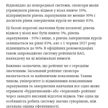
Відповідно до попередньої системи, спонсори мали
утримувати рівень відмов у візах нижче 10%,
підтримувати рівень зарахування не менше 90% і
досягати рівня завершення курсів не менше 85%.
Ці базові порогові значення були посилені: рівень
відмов у візах має бути нижче 5%, рівень
зарахування - 95% і вище, а рівень завершення курсів
залишається на рівні 85%, але з 1 червня 2027 року
підвищиться до 90%. В офіційних рекомендаціях
також запроваджено систему рейтингів RAG,
накладену на ці мінімальні вимоги.
Важливо зазначити, що рейтинг не є середнім
значенням. Загальний рейтинг спонсора
визначається за найнижчим показником. Таким
чином, університет із відмінними показниками
зарахування та завершення навчання все одно може
отримати «бурштиновий» або «червоний» рейтинг
через занадто високий відсоток відмов. Уже одна ця
особливість робить систему значно суворішою, ніж
загальна оцінка ефективності.