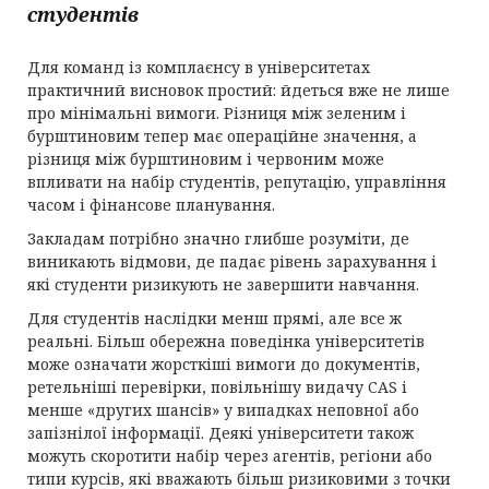
студентів
Для команд із комплаєнсу в університетах
практичний висновок простий: йдеться вже не лише
про мінімальні вимоги. Різниця між зеленим і
бурштиновим тепер має операційне значення, а
різниця між бурштиновим і червоним може
впливати на набір студентів, репутацію, управління
часом і фінансове планування.
Закладам потрібно значно глибше розуміти, де
виникають відмови, де падає рівень зарахування і
які студенти ризикують не завершити навчання.
Для студентів наслідки менш прямі, але все ж
реальні. Більш обережна поведінка університетів
може означати жорсткіші вимоги до документів,
ретельніші перевірки, повільнішу видачу CAS і
менше «других шансів» у випадках неповної або
запізнілої інформації. Деякі університети також
можуть скоротити набір через агентів, регіони або
типи курсів, які вважають більш ризиковими з точки