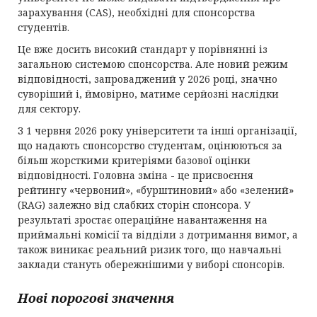
зарахування (CAS), необхідні для спонсорства
студентів.
Це вже досить високий стандарт у порівнянні із
загальною системою спонсорства. Але новий режим
відповідності, запроваджений у 2026 році, значно
суворіший і, ймовірно, матиме серйозні наслідки
для сектору.
З 1 червня 2026 року університети та інші організації,
що надають спонсорство студентам, оцінюються за
більш жорсткими критеріями базової оцінки
відповідності. Головна зміна - це присвоєння
рейтингу «червоний», «бурштиновий» або «зелений»
(RAG) залежно від слабких сторін спонсора. У
результаті зростає операційне навантаження на
приймальні комісії та відділи з дотримання вимог, а
також виникає реальний ризик того, що навчальні
заклади стануть обережнішими у виборі спонсорів.
Нові порогові значення