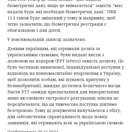
біометричні дані, якщо це вимагається” замість “має
надати будь-які необхідні біометричні дані". UKR
11.3 також буде змінений у тому ж напрямку, щоб
чітко зазначити, що біометрична реєстрація є
обов’язковою і для дітей.
У пояснювальній записці зазначено:
Деяким українцям, які отримали дозвіл за
українськими схемами, були видані листи з
дозволом на подорож (PPT letters) замість дозволу. Це
було частиною виняткової, індивідуальної поступки у
відповідь на повномасштабне вторгнення в Україну,
щоб дозволити особам, які шукають притулку у
Великобританії, швидко дістатися безпечного місця.
Листи PTT завжди призначалися для використання
лише як елемент екстреного реагування; ніколи не
передбачалося, що ця тимчасова поступка діятиме
безстроково. Тому ці документи вилучаються з обігу,
для забезпечення справедливості щодо нових
заявників, які отримають візи за українською схемою.
Опубліковано 26.11.2024.