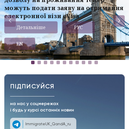
можуть подати заяву на отримання
електронної візи eVisa
Детальніше
РУС
EN
ПІДПИСУЙСЯ
на нас у соцмережах
і будь у курсі останніх новин
ImmigrateUK_QandA_ru