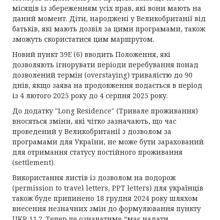
місяців із збереженням усіх прав, які вони мають на
даний момент. Діти, народжені у Великобританії від
батьків, які мають дозвіл за цими програмами, також
зможуть скористатися цим маршрутом.
Новий пункт 39E (6) вводить Положення, які
дозволяють ігнорувати періоди перебування понад
дозволений термін (overstaying) тривалістю до 90
днів, якщо заява на продовження подається в період
із 4 лютого 2025 року до 4 серпня 2025 року.
До додатку "Long Residence" (Тривале проживання)
вносяться зміни, які чітко зазначають, що час
проведений у Великобританії з дозволом за
програмами для України, не може бути зарахований
для отримання статусу постійного проживання
(settlement).
Використання листів із дозволом на подорож
(permission to travel letters, PPT letters) для українців
також буде припинено 18 грудня 2024 року шляхом
внесення незначних змін до формулювання пункту
UKR 11.2. Тепер це означатиме “має надати