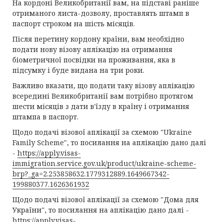
На кордоні Великобританії вам, на підставі раніше
отриманого листа-дозволу, проставлять штамп в
паспорт строком на шість місяців.
Після перетину кордону країни, вам необхідно
подати нову візову аплікацію на отримання
біометричної посвідки на проживання, яка в
підсумку і буде видана на три роки.
Важливо вказати, що подати таку візову аплікацію
всередині Великобританії вам потрібно протягом
шести місяців з дати в'їзду в країну і отримання
штампа в паспорт.
Щодо подачі візової аплікації за схемою "Ukraine
Family Scheme", то посилання на аплікацію дано далі
-
https://apply.visas-
immigration.service.gov.uk/product/ukraine-scheme-
brp?_ga=2.253858632.1779312889.1649667342-
199880377.1626361932
Щодо подачі візової аплікації за схемою "Дома для
України", то посилання на аплікацію дано далі -
https://apply.visas-