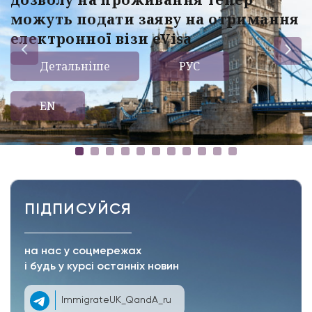
можуть подати заяву на отримання
електронної візи eVisa
Детальніше
РУС
EN
ПІДПИСУЙСЯ
на нас у соцмережах
і будь у курсі останніх новин
ImmigrateUK_QandA_ru