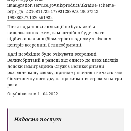
immigration.service.gov.uk/product/ukraine-scheme-
brp?_ga=2.210811733.1779312889.1649667342-
199880377.1626361932
Після подачі цієї аплікації по будь-якій з
вищевказаних схем, вам потрібно буде здати
відбитки пальців (біометрію) в одному з візових
центрів всередині Великобританії.
Далі необхідно буде очікувати всередині
Великобританії в районі від одного до двох місяців
допоки Імміграційна Служба Великобританії
розгляне вашу заявку, прийме рішення і видасть вам
біометричну посвідку на проживання строком на три
роки.
Опубліковано 11.04.2022.
Надаємо послуги