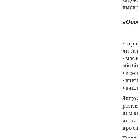
ймові
«Осо
• отр
чи за
• має 
або бі
• є р
• вчи
• вчин
Якщо 
розгл
пом'я
доста
про с