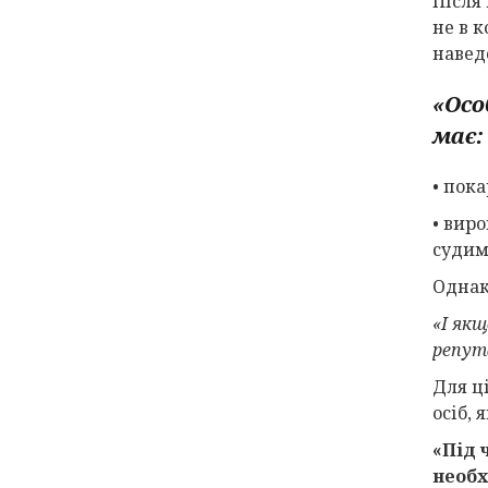
Після
не в 
навед
«Осо
має:
• пок
• виро
судим
Однак
«І якщ
репут
Для ц
осіб,
«Під 
необх