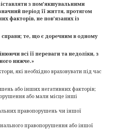
 зіставляти з пом'якшувальними
значний період її життя, протягом
их факторів, не пов'язаних із
 справи; те, що є доречним в одному
нюючи всі її переваги та недоліки, з
ного нижче.»
тори, які необхідно враховувати під час
шень або інших негативних факторів;
порушення або мали місце інші
інальних правопорушень чи іншої
інального правопорушення або іншої