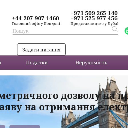
+971 509 265 140
+44 207 907 1460
+971 525 977 456
Головний офіс у Лондоні
Представництво у Дубаї
Задати питання
и
Податки
Нерухомість
ометричного дозволу на 
аяву на отримання електр