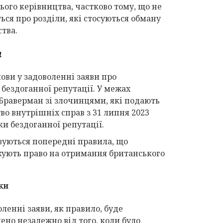
ого керівництва, частково тому, що не
ться про розділи, які стосуються обману
тва.
я
ови у задоволенні заяви про
 бездоганної репутації. У межах
 Браверман зі злочинцями, які подають
во внутрішніх справ з 31 липня 2023
и бездоганної репутації.
совуються попередні правила, що
ежують право на отримання британського
ки
оленні заяви, як правило, буде
ено незалежно від того, коли було