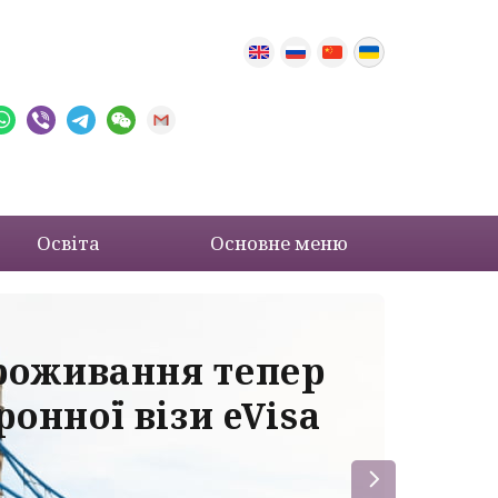
Освіта
Основне меню
проживання тепер
Ва
онної візи eVisa
до
ба