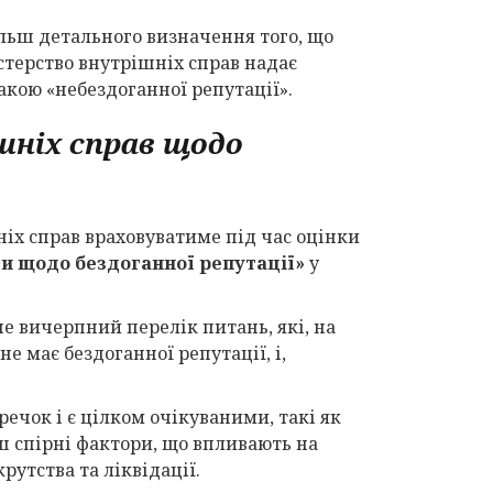
ільш детального визначення того, що
стерство внутрішніх справ надає
акою «небездоганної репутації».
шніх справ щодо
ніх справ враховуватиме під час оцінки
и щодо бездоганної репутації»
у
не вичерпний перелік питань, які, на
не має бездоганної репутації, і,
речок і є цілком очікуваними, такі як
ш спірні фактори, що впливають на
рутства та ліквідації.