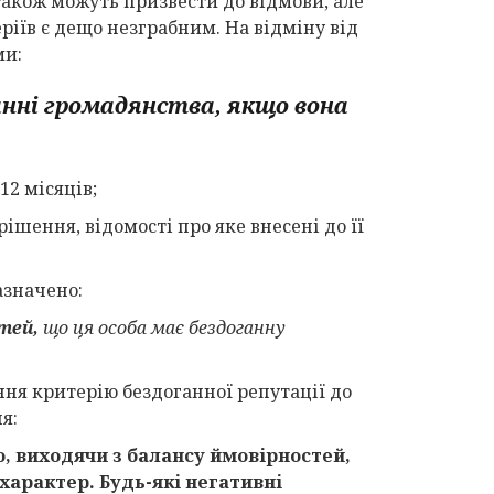
також можуть призвести до відмови, але
іїв є дещо незграбним. На відміну від
ми:
данні громадянства, якщо вона
12 місяців;
рішення, відомості про яке внесені до її
азначено:
тей,
що ця особа має бездоганну
ння критерію бездоганної репутації до
я:
ю, виходячи з балансу ймовірностей,
характер. Будь-які негативні