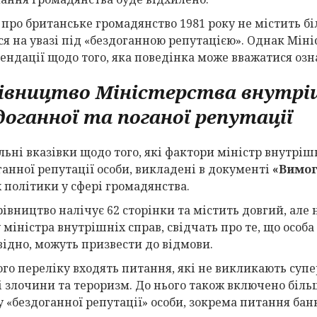
 про британське громадянство 1981 року не містить б
ся на увазі під «бездоганною репутацією». Однак Міні
ендації щодо того, яка поведінка може вважатися озн
івництво Міністерства внутрі
доганної та поганої репутації
льні вказівки щодо того, які фактори міністр внутріш
ганної репутації особи, викладені в документі
«Вимог
 політики у сфері громадянства.
рівництво налічує 62 сторінки та містить довгий, але 
міністра внутрішніх справ, свідчать про те, що особа 
відно, можуть призвести до відмови.
ого переліку входять питання, які не викликають супе
і злочини та тероризм. До нього також включено біль
у «бездоганної репутації» особи, зокрема питання банк