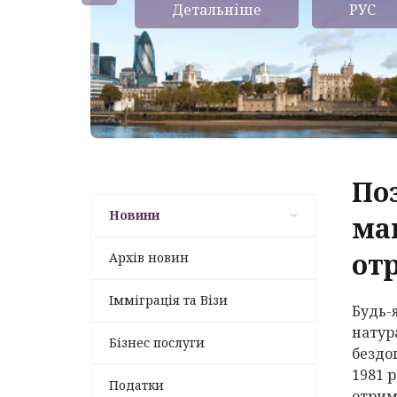
Детальніше
РУС
По
Новини
ма
от
Архів новин
Імміграція та Візи
Будь-я
натур
Бізнес послуги
бездо
1981 р
Податки
отрим