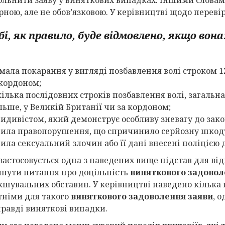
рною, але не обов’язковою. У керівництві щодо переві
бі, як правило, буде відмовлено, якщо вона
имала покарання у вигляді позбавлення волі строком 12
 кордоном;
кілька послідовних строків позбавлення волі, загальн
льше, у Великій Британії чи за кордоном;
ецидивістом, який демонструє особливу зневагу до зако
нила правопорушення, що спричинило серйозну шкод
ила сексуальний злочин або її дані внесені поліцією 
застосовується одна з наведених вище підстав для ві
янути питання про доцільність
виняткового задовол
кшувальних обставин. У керівництві наведено кілька 
тніми для такого
виняткового задоволення заяви
, 
правді виняткові випадки.