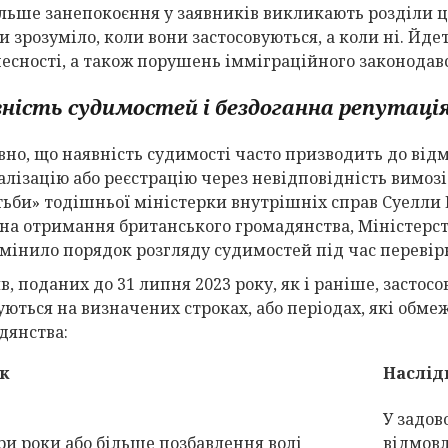
льше занепокоєння у заявників викликають розділи ць
 зрозуміло, коли вони застосовуються, а коли ні. Йде
чесності, а також порушень імміграційного законодавс
ність судимостей і бездоганна репутаці
вно, що наявність судимості часто призводить до відм
алізацію або реєстрацію через невідповідність вимозі
тьби» тодішньої міністерки внутрішніх справ Суелли
 на отримання британського громадянства, Міністерст
змінило порядок розгляду судимостей під час перевірк
в, поданих до 31 липня 2023 року, як і раніше, засто
уються на визначених строках, або періодах, які обм
дянства:
к
Наслід
У задов
ри роки або більше позбавлення волі
відмовл