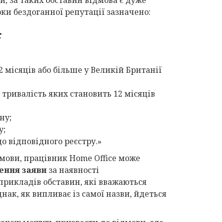
рки бездоганної репутації зазначено:
:
 місяців або більше у Великій Британії
а тривалість яких становить 12 місяців
ну;
у;
до відповідного реєстру.»
дмови, працівник Home Office може
ення заяви
за наявності
прикладів обставин, які вважаються
однак, як випливає із самої назви, йдеться