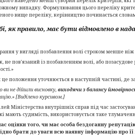
 цього наведено менш суворий перелік критеріїв, які 
кожному випадку. Формулювання цього переліку критер
еного вище переліку, керівництво починається слова
бі, як правило, має бути відмовлено в на
арання у вигляді позбавлення волі строком менше ніж 
к, не пов'язаний із позбавленням волі, або позасудове 
ості.»
 це положення уточнюється в наступній частині, де з
о ви не дійшли висновку,
виходячи з балансу ймовірнос
ацію.»
[Виділено курсивом.]
ілей Міністерства внутрішніх справ під час застосува
 які мають судимість, використовується таке тлумаченн
час оцінки того, чи має особа бездоганну репутаці
ідно брати до уваги всю наявну інформацію про її 