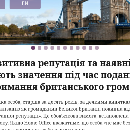
EN
зитивна репутація та наявн
ють значення під час подан
римання британського гром
ка особа, старша за десять років, за деякими винятка
алізацію як громадянин Великої Британії, повинна ві
ганної репутації». Це обов’язкова вимога, встановлен
оку. Якщо Home Office вважатиме, що особа «не має без
ання громадянства буде відхилено.