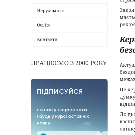
Закон
Нерухомість
маєть
реком
Освіта
Кер
Контакти
без
ПРАЦЮЄМО З 2000 РОКУ
Актуа
бездо
межах
Це ке
ПІДПИСУЙСЯ
думку 
відпо
на нас у соцмережах
До ць
і будь у курсі останніх
воєнн
новин
оцінк