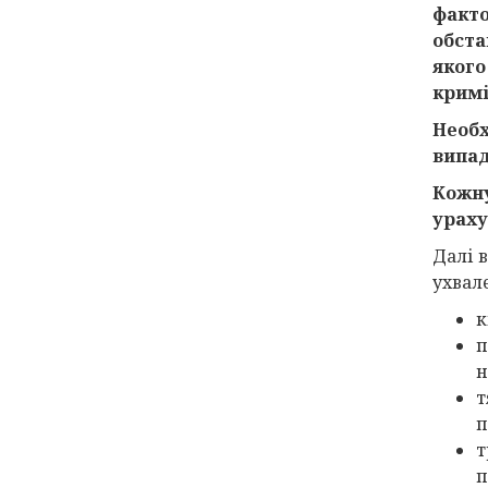
факто
обста
якого
крим
Необх
випад
Кожну
ураху
Далі 
ухвал
к
п
н
т
п
т
п