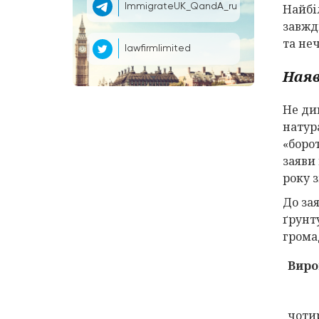
ImmigrateUK_QandA_ru
Найбі
завжди
та не
lawfirmlimited
Наяв
Не ди
натур
«боро
заяви
року 
До зая
ґрунт
грома
Виро
чоти