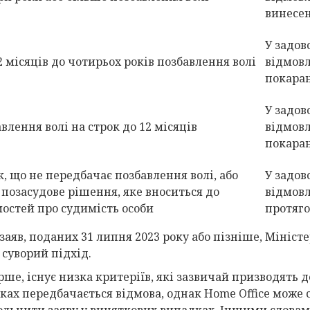
винесен
У задов
2 місяців до чотирьох років позбавлення волі
відмовл
покаран
У задов
влення волі на строк до 12 місяців
відмовл
покаран
, що не передбачає позбавлення волі, або
У задов
 позасудове рішення, яке вноситься до
відмовл
мостей про судимість особи
протяго
заяв, поданих 31 липня 2023 року або пізніше, Мініст
 суворий підхід.
ше, існує низка критеріїв, які зазвичай призводять до
ках передбачається відмова, однак Home Office може с
ольнити заяву у виняткових випадках. Іншими словами