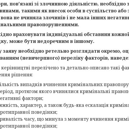
ри, пов'язані зі злочинною діяльністю, необхідно
винами, такими як внесок особи в суспільство або 
 вона не вчиняла злочинів і не мала інших негативн
інальними правопорушеннями.
ідно враховувати індивідуальні обставини кожної
ку, може бути недоречним в іншому.
 заяву необхідно ретельно розглядати окремо, оці
ванням (невичерпного) переліку факторів, наведе
в керівництві перелічено та детально описано такі фак
ення рішення:
ількість випадків вчинення кримінальних правопору
еріод, протягом якого вчинялися кримінальні право
егативні фактори;
яжкість, характер, а також будь-яка ескалація крим
ротиправної поведінки;
ривалість часу, що минула з моменту вчинення крим
ротиправної поведінки;