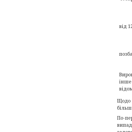
від 1
позба
Вирок
інше
відо
Щодо 
більш
По-пер
випад
задов