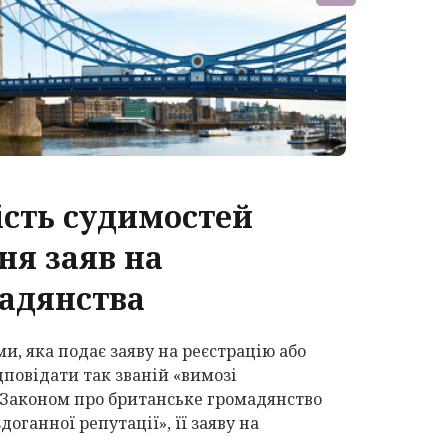
ість судимостей
ня заяв на
адянства
ми, яка подає заяву на реєстрацію або
дповідати так званій «вимозі
а Законом про британське громадянство
доганної репутації», її заяву на