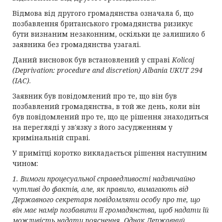
Відмова від другого громадянства означала б, що
позбавлення британського громадянства ризикує
бути визнаним незаконним, оскільки це залишило б
заявника без громадянства узагалі.
Даний висновок був встановлений у справі
Kolicaj
(Deprivation: procedure and discretion) Albania UKUT 294
(IAC)
.
Заявник був повідомлений про те, що він був
позбавлений громадянства, в той же день, коли він
був повідомлений про те, що це рішення знаходиться
на перегляді у зв'язку з його засудженням у
кримінальній справі.
У примітці коротко викладається рішення наступним
чином:
1. Вимоги процесуальної справедливості надзвичайно
чутливі до фактів, але, як правило, вимагають від
Державного секретаря повідомляти особу про те, що
він має намір позбавити її громадянства, щоб надати їй
можливість надати пояснення. Однак Державний