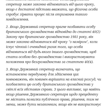
секретар може законно відмовитись від цього кроку,
якщо є достатні підстави вважати, що фізична особа
спробує зірвати процес після отримання такого
повідомлення.
2. Якщо Державний секретар прагне позбавити особу
британського громадянства відповідно до статті 40(2)
Закону про британське громадянство 1981 року, він
може законно відмовитися від кроку "з наміром", коли
існує чіткий і очевидний ризик того, що особа
відмовиться від будь-якого іншого громадянства, щоб
стати особою без громадянства і використовувати
положення про безгромадянство за статтею 40(4).
3. Якщо Державний секретар визначить, що
встановлено передумову для здійснення цих
повноважень, він повинен вирішити на власний розсуд, чи
позбавляти цю особу британського громадянства у
світлі всіх обставин справи. З цього випливає, що навіть
якщо рішення Державного секретаря щодо прецеденту
не містить помилки публічного права, рішення, тим не
менш, може бути незаконним, якщо він не використовує