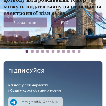
можуть подати заяву на отримання
електронної візи eVisa
Детальніше
РУС
EN
ПІДПИСУЙСЯ
на нас у соцмережах
і будь у курсі останніх новин
ImmigrateUK_QandA_ru