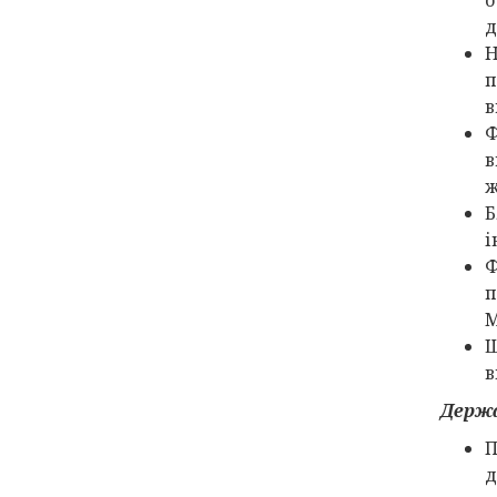
д
Н
п
в
Ф
в
ж
Б
і
Ф
п
М
Щ
в
Держ
П
д