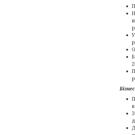
П
Н
н
р
У
р
О
Б
2
П
р
Бізне
П
в
З
д
Д
о