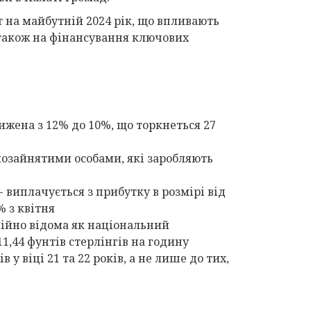
 на майбутній 2024 рік, що впливають
 також на фінансування ключових
ижена з 12% до 10%, що торкнеться 27
мозайнятими особами, які заробляють
 виплачується з прибутку в розмірі від
% з квітня
ційно відома як національний
1,44 фунтів стерлінгів на годину
у віці 21 та 22 років, а не лише до тих,