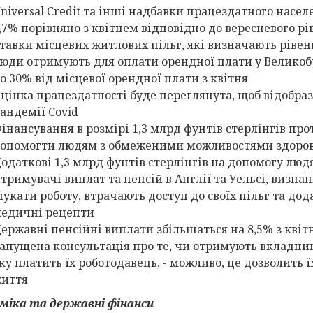
niversal Credit та інші надбавки працездатного населе
,7% порівняно з квітнем відповідно до вересневого рі
тавки місцевих житлових пільг, які визначають рівень 
юди отримують для оплати орендної плати у Великобр
о 30% від місцевої орендної плати з квітня
цінка працездатності буде переглянута, щоб відобраз
андемії Covid
інансування в розмірі 1,3 млрд фунтів стерлінгів про
опомогти людям з обмеженими можливостями здоров'
одаткові 1,3 млрд фунтів стерлінгів на допомогу люд
тримувачі виплат та пенсій в Англії та Уельсі, визна
укати роботу, втрачають доступ до своїх пільг та дод
едичні рецепти
ержавні пенсійні виплати збільшаться на 8,5% з квіт
апущена консультація про те, чи отримують вкладник
ку платить їх роботодавець, - можливо, це дозволить
иття
міка та державні фінанси