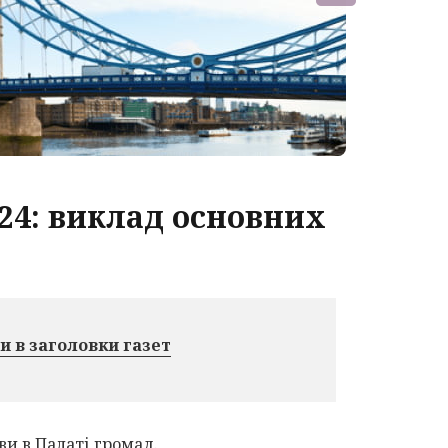
24: виклад основних
ли в заголовки газет
ви в Палаті громад.