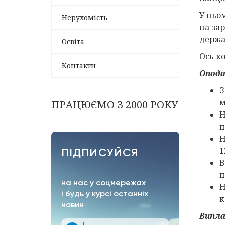
У ньо
Нерухомість
на за
держа
Освіта
Ось к
Контакти
Опода
З
м
ПРАЦЮЄМО З 2000 РОКУ
Н
п
Н
1
ПІДПИСУЙСЯ
В
п
на нас у соцмережах
Н
і будь у курсі останніх
к
новин
Випла