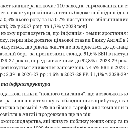
акет канцлера включає 110 заходів, спрямованих на
езалежне управління з питань бюджетної відповідальн
а 0,6% цього року та на 0,7% наступного, збільшившись 
оці; 2% у 2027 році та 1,7% у 2028 році
 ньому прогнозується, що інфляція - темпи зростання ц
оку, перш ніж досягне цільової ставки Банку Англії в 
чікується, що рівень життя не повернеться до до-панд
азовий борг, за прогнозами, складе 91,6% ВВП в наступн
026-27 роках; перед зниженням до 92,8% в 2028-29 рок
рогнозується зниження запозичень з 4,5% ВВП в 2023-24 
р.; 2,3% в 2026-27 рр.; 1,6% в 2027-28 РР. і 1,1% в 2028-29 
с та інфраструктура
одаткові пільги "повного списання", що дозволяють 
итрати на нову техніку та обладнання з прибутку, ст
нижка в розмірі 75% на бізнес-тарифи для компаній ро
озвілля в Англії продовжена ще на рік
омогосподарства, які живуть поблизу нових опор та 
тримувати до 1000 фунтів стерлінгів на рік на оплату