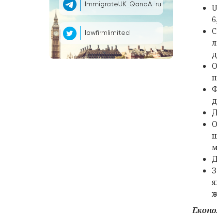
ImmigrateUK_QandA_ru
U
6
С
lawfirmlimited
л
д
О
п
Ф
д
Д
О
ш
м
Д
З
я
ж
Еконо