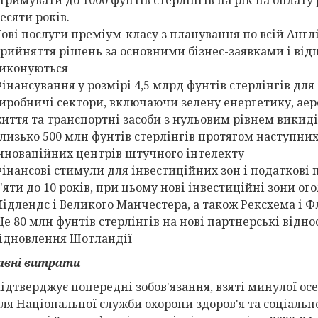
есяти років.
ові послуги преміум-класу з планування по всій Анг
рийняття рішень за основними бізнес-заявками і від
иконуються
інансування у розмірі 4,5 млрд фунтів стерлінгів для
иробничі сектори, включаючи зелену енергетику, аер
иття та транспортні засоби з нульовим рівнем викид
лизько 500 млн фунтів стерлінгів протягом наступних
нноваційних центрів штучного інтелекту
інансові стимули для інвестиційних зон і податкові 
'яти до 10 років, при цьому нові інвестиційні зони ог
ідлендс і Великого Манчестера, а також Рексхема і 
е 80 млн фунтів стерлінгів на нові партнерські відн
ідновлення Шотландії
авні витрати
ідтверджує попередні зобов'язання, взяті минулої осе
ля Національної служби охорони здоров'я та соціальн