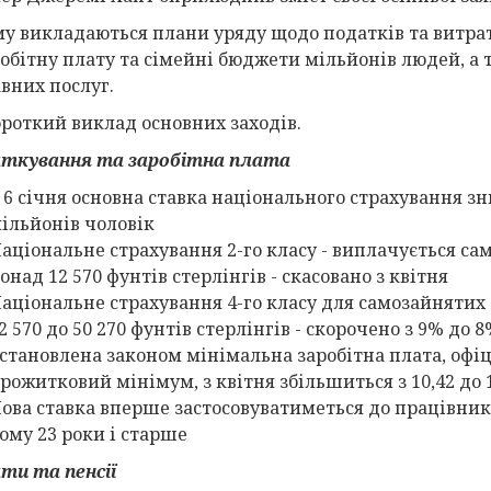
му викладаються плани уряду щодо податків та витрат
робітну плату та сімейні бюджети мільйонів людей, а
вних послуг.
ороткий виклад основних заходів.
ткування та заробітна плата
 6 січня основна ставка національного страхування зн
ільйонів чоловік
аціональне страхування 2-го класу - виплачується са
онад 12 570 фунтів стерлінгів - скасовано з квітня
аціональне страхування 4-го класу для самозайнятих -
2 570 до 50 270 фунтів стерлінгів - скорочено з 9% до 8
становлена законом мінімальна заробітна плата, офі
рожитковий мінімум, з квітня збільшиться з 10,42 до 1
ова ставка вперше застосовуватиметься до працівників 
ому 23 роки і старше
ти та пенсії