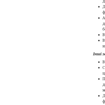
д
Д
ф
А
д
б
В
В
н
Інші 
В
С
ц
П
д
м
Д
ф