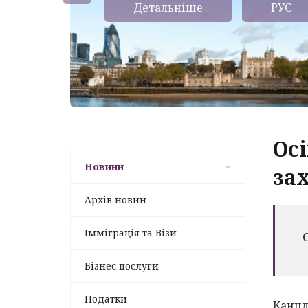
Детальніше
РУС
Ос
Новини
за
Архів новин
Імміграція та Візи
Бізнес послуги
Податки
Канцл