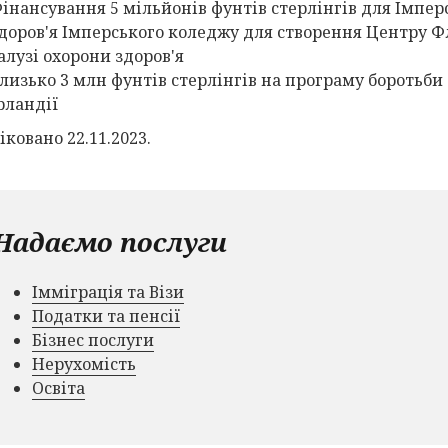
інансування 5 мільйонів фунтів стерлінгів для Імпе
доров'я Імперського коледжу для створення Центру Ф
алузі охорони здоров'я
лизько 3 млн фунтів стерлінгів на програму боротьби
рландії
ковано 22.11.2023.
Надаємо послуги
Імміграція та Візи
Податки та пенсії
Бізнес послуги
Нерухомість
Освіта