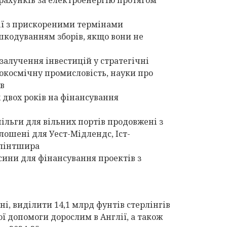
лії з прискореними термінами
шкодуванням зборів, якщо вони не
 залучення інвестицій у стратегічні
окосмічну промисловість, науки про
ів
 двох років на фінансування
пільги для вільних портів продовжені з
олошені для Уест-Мідлендс, Іст-
Флінтшира
осини для фінансування проектів з
ні, виділити 14,1 млрд фунтів стерлінгів
ої допомоги дорослим в Англії, а також