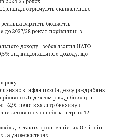
а 2024-25 роках.
ї Ірландії отримують еквівалентне
о реальна вартість бюджетів
 до 2027/28 року в порівнянні з
ального доходу - зобов'язання НАТО
,5% від національного доходу, що
го року
орівняно з інфляцією Індексу роздрібних
орівняно з Індексом роздрібних цін
 52,95 пенсів за літр бензину і
зниження на 5 пенсів за літр на 12
оків для таких організацій, як Освітній
х та університетах