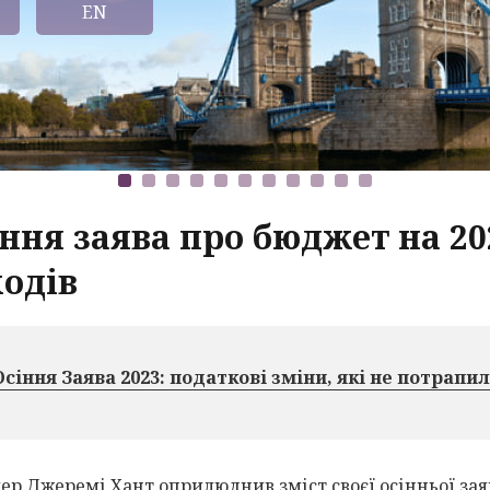
EN
іння заява про бюджет на 20
ходів
Осіння Заява 2023: податкові зміни, які не потрапи
ер Джеремі Хант оприлюднив зміст своєї осінньої зая