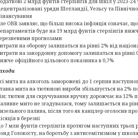
одаткові 2 млрд фунтів стерлінгів для шкіл у 2023-24 т
ецентралізовані уряди Шотландії, Уельсу та Північно
інансування
ле OBR заявляє, що більш висока інфляція означає, щ
епартаментів буде на 19 млрд фунтів стерлінгів нижче
ерезневими прогнозами
итрати на оборону залишаться на рівні 2% від націон
итрати на закордонну допомогу залишаться на рівні 0
ижче офіційного цільового показника в 0,7%
заходи
сі мита на алкоголь заморожені до 1 серпня наступно
тавка мита на тютюнові вироби збільшується на 2% п
ін; тютюн для скручування вручну дорожчає на 12% п
аливне мито не згадувалася, тому залишається на рівні
изельного палива, після того як канцлер оголосив про 
ісяців в березні
о 7 млн фунтів стерлінгів протягом наступних трьох р
онд Голокосту, на боротьбу з антисемітизмом у школа