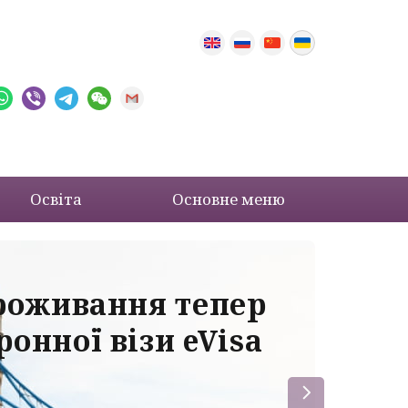
Освіта
Основне меню
проживання тепер
Ва
онної візи eVisa
до
ба