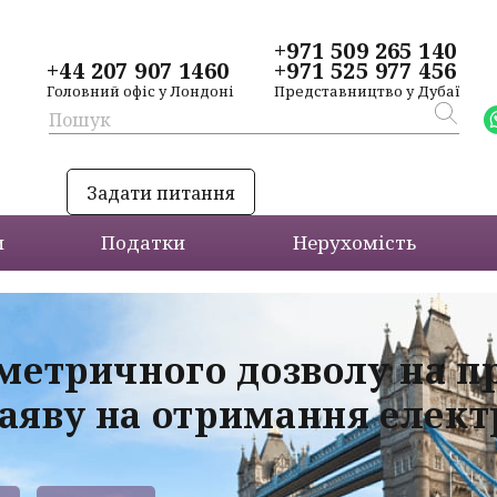
+971 509 265 140
+44 207 907 1460
+971 525 977 456
Головний офіс у Лондоні
Представництво у Дубаї
Задати питання
и
Податки
Нерухомість
ометричного дозволу на 
аяву на отримання електр