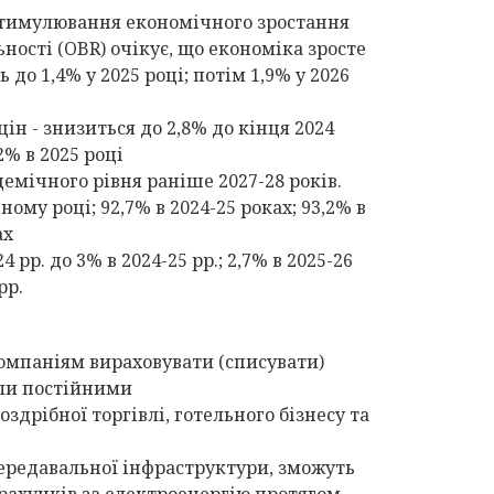
 стимулювання економічного зростання
ості (OBR) очікує, що економіка зросте
до 1,4% у 2025 році; потім 1,9% у 2026
ін - знизиться до 2,8% до кінця 2024
2% в 2025 році
емічного рівня раніше 2027-28 років.
ому році; 92,7% в 2024-25 роках; 93,2% в
ах
рр. до 3% в 2024-25 рр.; 2,7% в 2025-26
рр.
компаніям вираховувати (списувати)
али постійними
здрібної торгівлі, готельного бізнесу та
передавальної інфраструктури, зможуть
 рахунків за електроенергію протягом