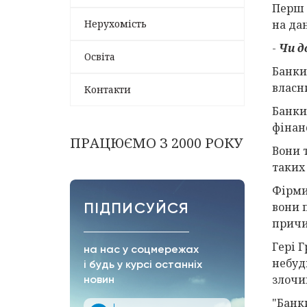
Перш 
Нерухомість
на дан
-
Чи д
Освіта
Банки
власн
Контакти
Банки
фінан
ПРАЦЮЄМО З 2000 РОКУ
Вони 
таких
Фірми
вони 
ПІДПИСУЙСЯ
причи
Гері Г
на нас у соцмережах
небуд
і будь у курсі останніх
злочи
новин
"Банк