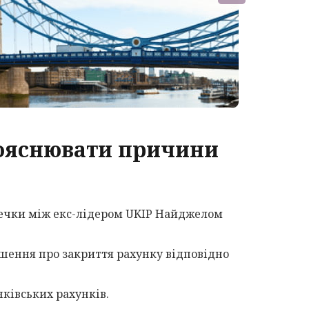
пояснювати причини
речки між екс-лідером UKIP Найджелом
ішення про закриття рахунку відповідно
нківських рахунків.