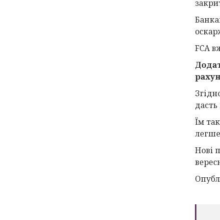
закрит
Банка
оскар
FCA в
Додат
рахун
Згідн
дасть
Їм та
легше
Нові п
вересн
Опублі