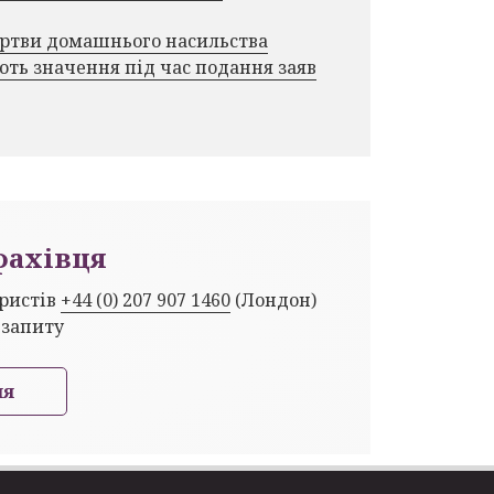
ертви домашнього насильства
ють значення під час подання заяв
фахівця
юристів
+44 (0) 207 907 1460
(Лондон)
 запиту
ня