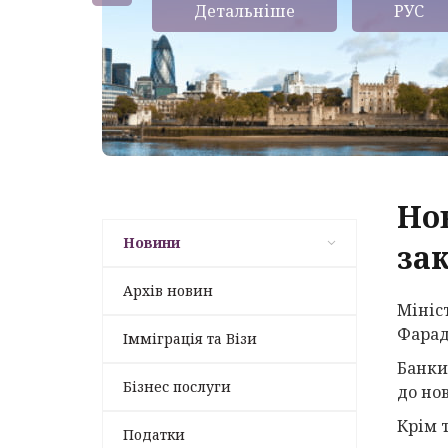
Детальніше
РУС
Но
Новини
за
Архів новин
Мініс
Фарад
Імміграція та Візи
Банки
Бізнес послуги
до но
Крім 
Податки