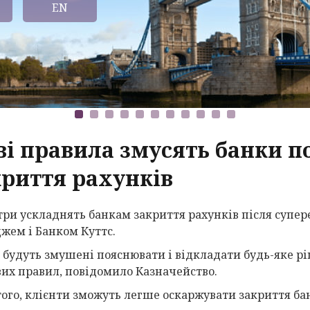
EN
ві правила змусять банки 
криття рахунків
три ускладнять банкам закриття рахунків після супе
жем і Банком Куттс.
 будуть змушені пояснювати і відкладати будь-яке р
вих правил, повідомило Казначейство.
того, клієнти зможуть легше оскаржувати закриття ба