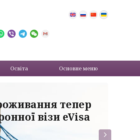
Освіта
Основне меню
проживання тепер
Ва
онної візи eVisa
до
ба