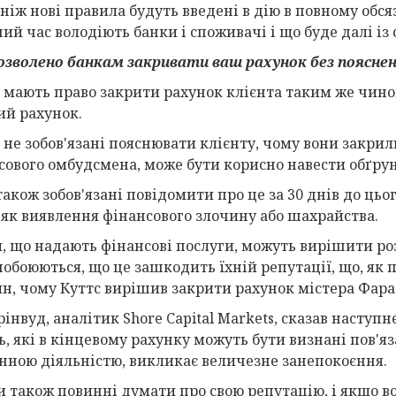
ніж нові правила будуть введені в дію в повному обс
ий час володіють банки і споживачі і що буде далі із
озволено банкам закривати ваш рахунок без поясне
 мають право закрити рахунок клієнта таким же чино
ий рахунок.
 не зобов'язані пояснювати клієнту, чому вони закрили
сового омбудсмена, може бути корисно навести обґру
також зобов'язані повідомити про це за 30 днів до цьо
 як виявлення фінансового злочину або шахрайства.
, що надають фінансові послуги, можуть вирішити роз
побоюються, що це зашкодить їхній репутації, що, як 
н, чому Куттс вирішив закрити рахунок містера Фара
рінвуд, аналітик Shore Capital Markets, сказав наступне
ь, які в кінцевому рахунку можуть бути визнані пов'
нною діяльністю, викликає величезне занепокоєння.
и також повинні думати про свою репутацію, і якщо 