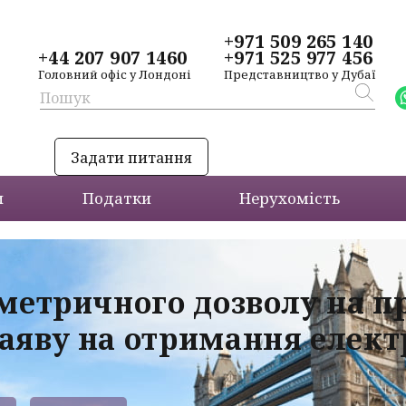
+971 509 265 140
+44 207 907 1460
+971 525 977 456
Головний офіс у Лондоні
Представництво у Дубаї
Задати питання
и
Податки
Нерухомість
ометричного дозволу на 
аяву на отримання електр