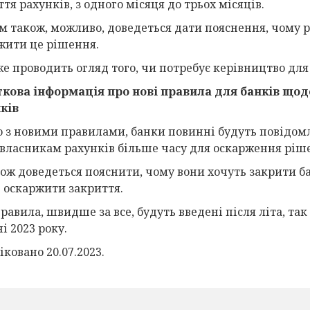
тя рахунків, з одного місяця до трьох місяців.
м також, можливо, доведеться дати пояснення, чому р
жити це рішення.
же проводить огляд того, чи потребує керівництво для
кова інформація про нові правила для банків щод
ків
о з новими правилами, банки повинні будуть повідомл
 власникам рахунків більше часу для оскарження ріш
кож доведеться пояснити, чому вони хочуть закрити б
 оскаржити закриття.
равила, швидше за все, будуть введені після літа, так
і 2023 року.
ковано 20.07.2023.