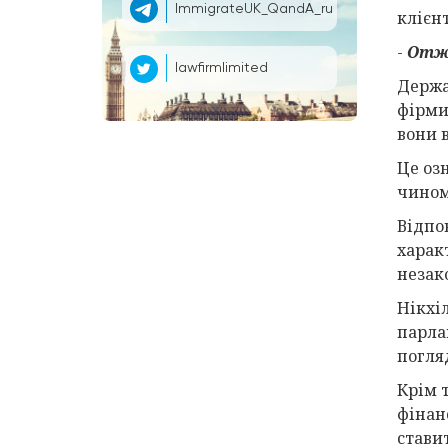
ImmigrateUK_QandA_ru
клієн
-
Отже
lawfirmlimited
Держа
фірми
вони 
Це оз
чином
Відпо
харак
незак
Нікхі
парла
погля
Крім т
фінан
стави