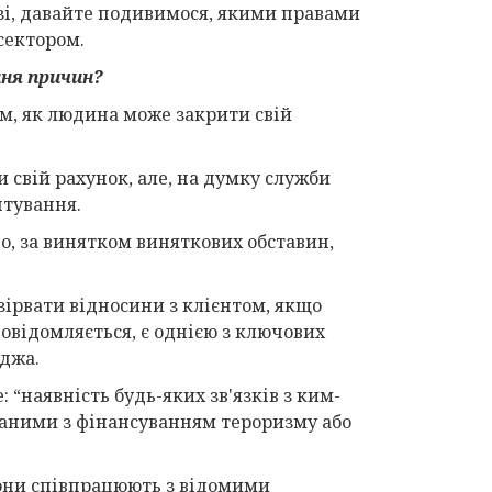
язі, давайте подивимося, якими правами
 сектором.
ння причин?
м, як людина може закрити свій
 свій рахунок, але, на думку служби
нтування.
го, за винятком виняткових обставин,
ірвати відносини з клієнтом, якщо
повідомляється, є однією з ключових
джа.
: “наявність будь-яких зв'язків з ким-
язаними з фінансуванням тероризму або
вони співпрацюють з відомими