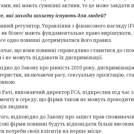
тами, які мають сумнівні активи, то це може завдати 
, які заходи захисту існують для людей?
вний регулятор, Управління з фінансового нагляду (FC
 як бізнес мають фундаментальне право вирішувати, з 
все одно повинні дотримуватися його правил.
начає, що вони повинні справедливо ставитися до сп
 і не можуть піддавати їх дискримінації.
відно до Закону про рівність 2010 року, дискримінаці
теристик, включаючи расу, сексуальну орієнтацію, стат
онною.
л Раті, виконавчий директор FCA, підкреслив під час 
менту в середу, що фірми також не можуть проводити
дів людини.
ого, відповідно до Закону про захист прав споживачів,
сові фірми повинні будуть відповідати більш високим
ти потреби своїх клієнтів на перше місце.