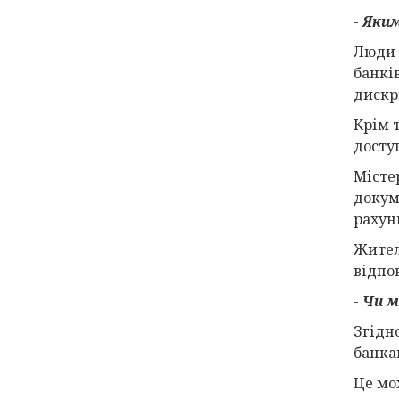
-
Яким
Люди 
банкі
дискр
Крім 
досту
Місте
докум
рахун
Жител
відпо
-
Чи м
Згідн
банка
Це мо