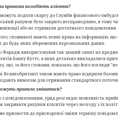
и правами володіють клієнти?
можуть подати скаргу до Служби фінансового омбудсм
вський рахунок було закрито несправедливо, в тому ч
имінації або не отримали достатнього повідомлення.
того, споживачі мають певні права на інформацію, що
п до будь-яких збережених персональних даних.
р Фарадж використовував так званий запит на предме
ентів Банку Куттс, в яких детально викладалися прич
ку, що, за його словами, показало, що його погляди "
і Великобританії також мають право відкрити базови
відають вимогам для отримання стандартного поточн
ожуть правила змінитися?
о з повідомленнями, уряд розглядає можливість прийн
м закривати рахунки клієнтів через незгоду з їх пол
же призвести до прискореної зміни терміну повідомл