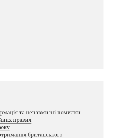
формація та ненавмисні помилки
ійних правил
року
 отримання британського