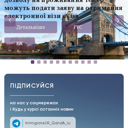
можуть подати заяву на отримання
електронної візи eVisa
Детальніше
РУС
EN
ПІДПИСУЙСЯ
на нас у соцмережах
і будь у курсі останніх новин
ImmigrateUK_QandA_ru