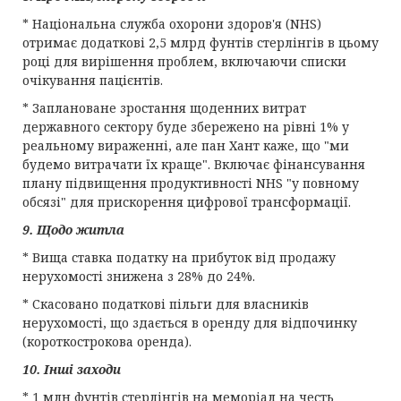
* Національна служба охорони здоров'я (NHS)
отримає додаткові 2,5 млрд фунтів стерлінгів в цьому
році для вирішення проблем, включаючи списки
очікування пацієнтів.
* Заплановане зростання щоденних витрат
державного сектору буде збережено на рівні 1% у
реальному вираженні, але пан Хант каже, що "ми
будемо витрачати їх краще". Включає фінансування
плану підвищення продуктивності NHS "у повному
обсязі" для прискорення цифрової трансформації.
9. Щодо житла
* Вища ставка податку на прибуток від продажу
нерухомості знижена з 28% до 24%.
* Скасовано податкові пільги для власників
нерухомості, що здається в оренду для відпочинку
(короткострокова оренда).
10. Інші заходи
* 1 млн фунтів стерлінгів на меморіал на честь