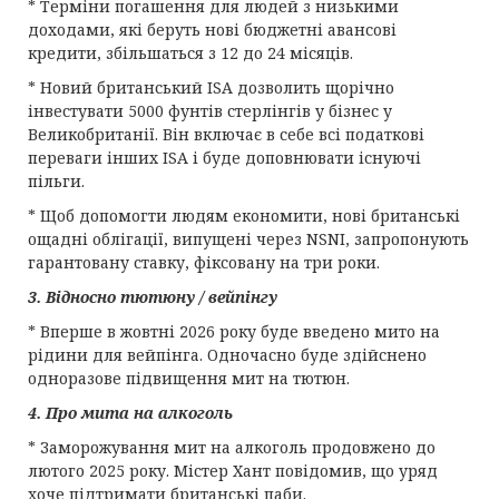
* Терміни погашення для людей з низькими
доходами, які беруть нові бюджетні авансові
кредити, збільшаться з 12 до 24 місяців.
* Новий британський ISA дозволить щорічно
інвестувати 5000 фунтів стерлінгів у бізнес у
Великобританії. Він включає в себе всі податкові
переваги інших ISA і буде доповнювати існуючі
пільги.
* Щоб допомогти людям економити, нові британські
ощадні облігації, випущені через NSNI, запропонують
гарантовану ставку, фіксовану на три роки.
3. Відносно тютюну / вейпінгу
* Вперше в жовтні 2026 року буде введено мито на
рідини для вейпінга. Одночасно буде здійснено
одноразове підвищення мит на тютюн.
4. Про мита на алкоголь
* Заморожування мит на алкоголь продовжено до
лютого 2025 року. Містер Хант повідомив, що уряд
хоче підтримати британські паби.