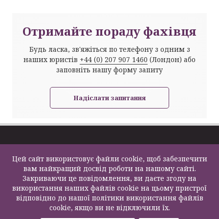
Отримайте пораду фахівця
Будь ласка, зв'яжіться по телефону з одним з
наших юристів
+44 (0) 207 907 1460
(Лондон) або
заповніть нашу форму запиту
Надіслати запитання
Про компанію
Імміграція та
Цей сайт використовує файли cookie, щоб забезпечити
Задати питання
Візи
Law Firm Limited
вам найкращий досвід роботи на нашому сайті.
Карта сайту
Податки та пенсії
2000 – 2026©
Закриваючи це повідомлення, ви даєте згоду на
Контакти
Бізнес послуги
використання наших файлів cookie на цьому пристрої
Нерухомість
відповідно до нашої політики використання файлів
Освіта
cookie, якщо ви не відключили їх.
F200500002