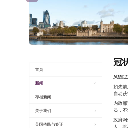
冠
首頁
NHS
工
新闻
如先前
自动获
存档新闻
内政部
员，不
关于我们
政府网
英国移民与签证
人，将