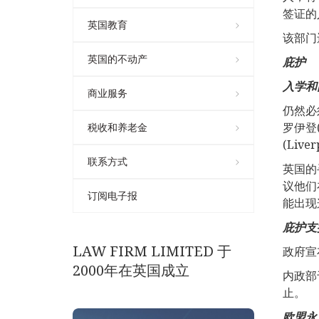
签证的
英国教育
该部门
英国的不动产
庇
护
入学和
商业服务
仍然必
罗伊登(
税收和养老金
(Liv
联系方式
英国的寻
议他们
订阅电子报
能出现
庇
护支
LAW FIRM LIMITED 于
政府宣
2000年在英国成立
内政部
止。
欧盟永