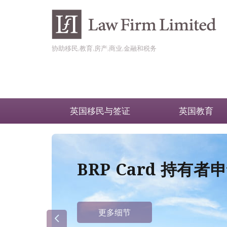
协助移民,教育,房产,商业,金融和税务
英国移民与签证
英国教育
BRP Card 持有
更多细节