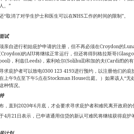
人。”
还“取消了对学生护士和医生可以在NHS工作的时间的限制”。
面
试
须亲自进行初始庇护申请的注册，但不再必须在Croydon的Lunar
Croydon)的AIU将继续正常运行，但还将得到格拉斯哥(Glasgow
erpool)，利兹(Leeds)，索利哈尔(Solihull)和加的夫(Cardif
求庇护者可以致电0300 123 4193进行预约，以注册他们的庇护申请
在上午9点至下午5点在Stockman House出庭。）如果该
这种情况。
持
布，直到2020年6月底，才会要求寻求庇护者和难民离开政府的
于4月21日表示，已申请通用信贷的新认可难民将继续获得庇
居
计划