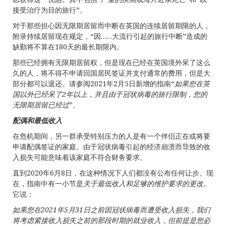
接受治疗为目的旅行”。
对于那些担心因无限期居留而中断在英国的连续居留期限的人，
附录持续居留现在规定，“因……大流行引起的旅行中断”造成的
缺勤将不算在180天的最长期限内。
那些已经拥有无限期居留权，但是现在已经在英国境外呆了这么
久的人，将不得不申请回国居民签证并支付通常的费用，但是大
部分都可以退还。请参阅2021年2月5日新增的指南“
如果您在英
国以外已经呆了
2
年以上，并且由于冠状病毒的旅行限制，您的
无限期
居留
已经过
”。
配偶和最低收入
在危机期间，另一群承受特别压力的人是有一个伴侣正在或将要
申请配偶签证的家庭。由于冠状病毒引起的经济崩溃而导致的收
入损失可能意味着该家庭不符合财务要求。
直到2020年6月8日，在这种情况下人们都没有公布任何让步。现
在，指南中有一小节是
关于最低收入和足够的维护要求的更改
。
它说：
如果您在
2021
年
5
月
31
日之前因冠状病毒而遭受收入损失，我们
将考虑紧接收入损失之前的那段时期的就业收入，但前提是您必