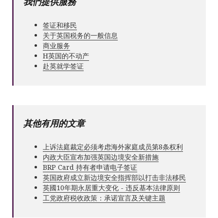
我們提供服務
签证和移民
关于英国税务的一般信息
商业服务
Н英国的不动产
赴英就学签证
其他有用的文章
上诉法庭裁定必须考虑海外家庭成员第8条权利
内政大臣宣布加强英国边境安全新措施
BRP Card 持有者申请电子签证
英国政府成立新边境安全指挥部以打击非法移民
英國10年期永居重大变化 - 违反基本法律原则
工党政府税收政策：承诺宣言及关键主题