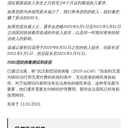
须在紧接该收入发生之日前至少
6
个月达到最低收入要求。
如果您因为休假而薪水减少了，我们将考虑您的收入，就好像您
赚了薪水的
100
％。
如果您是自雇人士，通常会忽略
2020
年
3
月
1
日至
2021
年
5
月
31
日
之间因冠状病毒而造成的年收入损失，以及同一时期对将来的就
业收入的影响。
该减让最初仅适用于
2020
年
8
月
31
日之前的收入损失，但延长至
2021
年
1
月
1
日，然后延长至
2021
年
5
月
31
日。
NHS
冠状病毒测试和疫苗
已通过法规，将“武汉新型冠状病毒（2019-nCoV）”添加到无需
为NHS治疗而无需付费的疾病列表中，无论患者的移民身份如
何。对于短期访问者和没有合法身份的移民来说，这种变化最为
重要，他们通常需要支付NHS护理费用。那些合法居民已经有权
使用NHS。
发表于 11.02.2021.