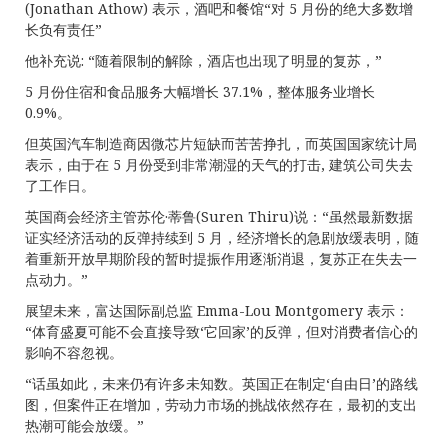
(Jonathan Athow) 表示，酒吧和餐馆“对 5 月份的绝大多数增
长负有责任”
他补充说: “随着限制的解除，酒店也出现了明显的复苏，”
5 月份住宿和食品服务大幅增长 37.1%，整体服务业增长
0.9%。
但英国汽车制造商因微芯片短缺而苦苦挣扎，而英国国家统计局
表示，由于在 5 月份受到非常潮湿的天气的打击, 建筑公司失去
了工作日。
英国商会经济主管苏伦·蒂鲁(Suren Thiru)说：“虽然最新数据
证实经济活动的反弹持续到 5 月，经济增长的急剧放缓表明，随
着重新开放早期阶段的暂时提振作用逐渐消退，复苏正在失去一
点动力。”
展望未来，富达国际副总监 Emma-Lou Montgomery 表示：
“体育盛夏可能不会直接导致‘它回家’的反弹，但对消费者信心的
影响不容忽视。
“话虽如此，未来仍有许多未知数。英国正在制定‘自由日’的路线
图，但案件正在增加，劳动力市场的挑战依然存在，最初的支出
热潮可能会放缓。”