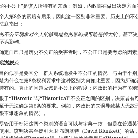
上的不公正”是该人所特有的东西：例如，内政部在做出决定方
个人第8条的索赔有后果，因此这一区别非常重要。历史上的不
法庭指出：
的不公正现象对个人的移民地位的影响很可能是很大的，甚至决
不利影响。
确定自己只是历史不公正的受害者时，不公正只是要考虑的因素
别的缺点
目的似乎是要区分一群人系统地发生不公正的情况，与由于个别
楚为什么在第8条权利要求中这种区别为何如此重要，因为所确
持有的。真正的问题应该是不公正的程度：内政部的行为有多糟
眼于
“
Historic
”与“
Historical
”
不公正之间的区别，决策者有
至于无法确定第8条的要求。例如，内政部的失误导致某人无故
很不难想象的情况）。
尽管用于标记这两个类别的语言可以与字典一致，但是在普通英
使用。该判决甚至援引大卫·布朗基特（David Blunkett）