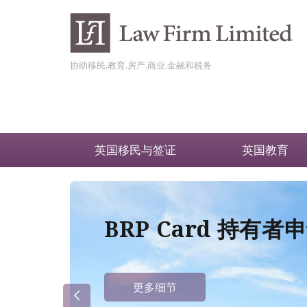
协助移民,教育,房产,商业,金融和税务
英国移民与签证
英国教育
BRP Card 持有
更多细节