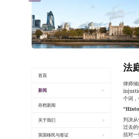
法
首頁
律师倾
新闻
injus
个词，
存档新闻
“
Histo
判决从
关于我们
过去的
括对一
英国移民与签证