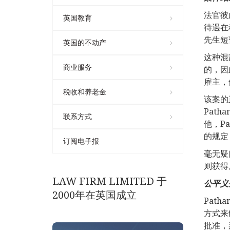
法官彼
英国教育
待遇在
先生短
英国的不动产
这种混
商业服务
的，因
雇主，
税收和养老金
该案的
Pat
联系方式
他，P
的规定
订阅电子报
毫无疑
则获得
LAW FIRM LIMITED 于
公平义
2000年在英国成立
Pat
方式来
批准，