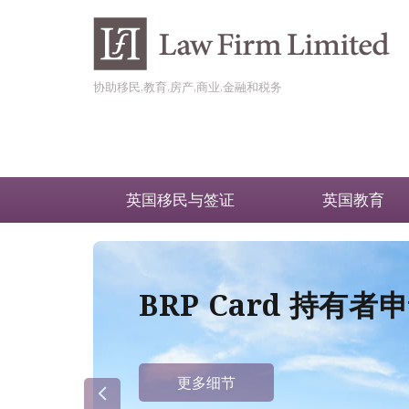
协助移民,教育,房产,商业,金融和税务
英国移民与签证
英国教育
BRP Card 持有
更多细节