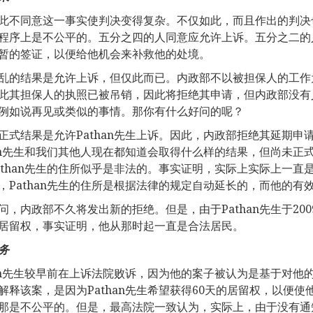
此不同意这一事实使判决变得复杂。不仅如此，而且作出的判决也
程序上是不公平的。五分之四的人同意应允许上诉。五分之二的人
暂的签证，以便给他机会来补救他的处境。
乱的结果是允许上诉，但仅此而已。内政部不以被担保人的工作
此其担保人的执照已被吊销，因此将拒绝其申请，但内政部没有
例如说再见或类似的事情。那你有什么好问的呢？
正式结果是允许Pathan先生上诉。因此，内政部拒绝其延期
han先生和我们其他人现在都知道会取得什么样的结果，但尚未正式
athan先生的住所似乎是非法的。事实证明，实际上实际上一直是
，Pathan先生的住所是根据法律的规定自动延长的，而他的有
问，内政部不久将发出新的拒绝。但是，由于Pathan先生于2
居留权，事实证明，他从那时起一直是合法居民。
务
han先生较早前在上诉法院败诉，因为他的案子被认为是基于对
解释该案，是因为Pathan先生希望获得60天的居留权，以便
那是不公平的。但是，最高法院一致认为，实际上，由于没有通