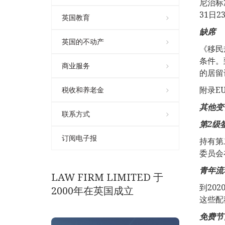
尼治标
31日23
英国教育
缺席
英国的不动产
《移民
条件。
商业服务
的居留
附录E
税收和养老金
其他变
联系方式
第
2
级
订阅电子报
持有第
委员会
青年流
LAW FIRM LIMITED 于
到20
2000年在英国成立
这些配
免费节