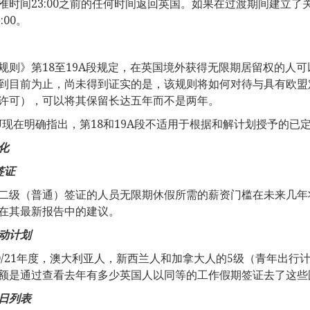
准时间23:00之前的任何时间返回英国。如果在过渡期间建立了关
:00。
规则》第18至19A段规定，在英国境外获得无限期居留权的人
到目前为止，尚未得到证实的是，该规则将如何对待与具有欧盟
许可），可以将其保留长达五年而不是两年。
U现在明确指出，第18和19A段不适用于根据和解计划授予的已
化
签证
二级（普通）签证的人员无限期休假所需的薪资门槛在未来几年
在其最新报告中的建议。
动计划
20/21年度，澳大利亚人，新西兰人和加拿大人的5级（青年出行
额是通过查看去年有多少英国人以同等的工作假期签证去了这些
日列表