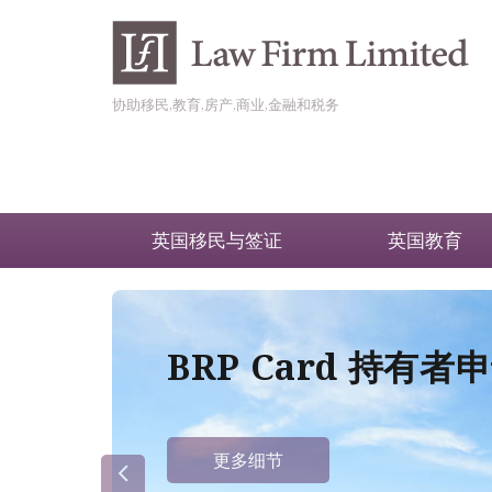
协助移民,教育,房产,商业,金融和税务
英国移民与签证
英国教育
BRP Card 持有
更多细节