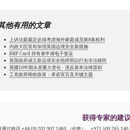
其他有用的文章
上诉法庭裁定必须考虑海外家庭成员第8条权利
内政大臣宣布加强英国边境安全新措施
BRP Card 持有者申请电子签证
英国政府成立新边境安全指挥部以打击非法移民
英國10年期永居重大变化 - 违反基本法律原则
工党政府税收政策：承诺宣言及关键主题
获得专家的建
请通过电话
+44 (0) 207 907 1460
（伦敦）、
+971 509 265 140