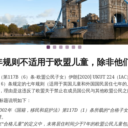
年规则不适用于欧盟儿童，除非他
第117B（6）条-欧盟公民子女）伊朗[2020] UKUT 224（
B（6）条规定的七年规则（适用于英国儿童和外国国民居住七年
，理由是这违反了欧盟关于禁止在成员国公民与其他欧盟公民之
标题说明如下：
002
年《国籍，移民和庇护法》第
117D
（
1
）条所载的“合格子
童。
在“合格儿童”的定义中，未将居住时间少于
7
年的欧盟公民儿童包