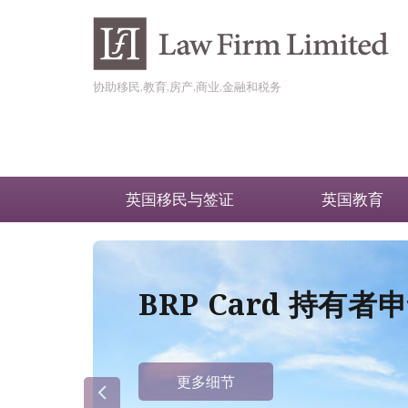
协助移民,教育,房产,商业,金融和税务
英国移民与签证
英国教育
BRP Card 持有
更多细节