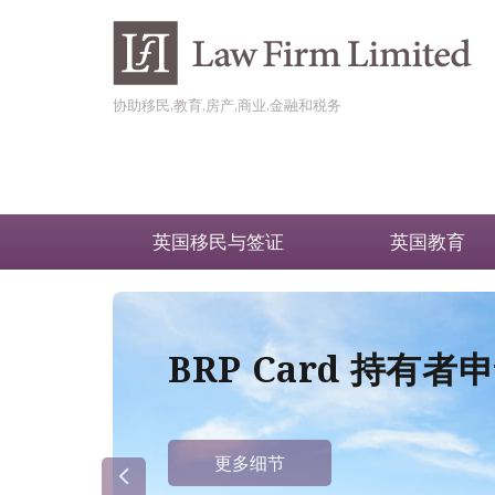
协助移民,教育,房产,商业,金融和税务
英国移民与签证
英国教育
BRP Card 持有
更多细节