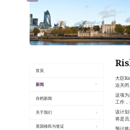
Ri
首頁
大臣R
新闻
迫关闭
这项为
存档新闻
工作，
该计划
关于我们
将是员
英国移民与签证
预计将