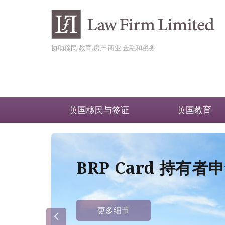
协助移民,教育,房产,商业,金融和税务
英国移民与签证
英国教育
BRP Card 持有
更多细节