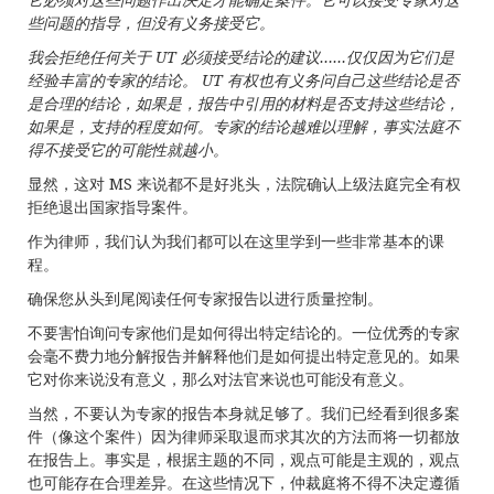
些问题的指导，但没有义务接受它
。
我会拒
绝任何关于
UT
必
须接受结论的建议
……
仅仅因为它们是
经验丰富的专家的结论。
UT
有
权也有义务问自己这些结论是否
是合理的结论，如果是，报告中引用的材料是否支持这些结论，
如果是，支持的程度如何。专家的结论越难以理解，事实法庭不
得不接受它的可能性就越小
。
显然，这对 MS 来说都不是好兆头，法院确认上级法庭完全有权
拒绝退出国家指导案件。
作为律师，我们认为我们都可以在这里学到一些非常基本的课
程。
确保您从头到尾阅读任何专家报告以进行质量控制。
不要害怕询问专家他们是如何得出特定结论的。一位优秀的专家
会毫不费力地分解报告并解释他们是如何提出特定意见的。如果
它对你来说没有意义，那么对法官来说也可能没有意义。
当然，不要认为专家的报告本身就足够了。我们已经看到很多案
件（像这个案件）因为律师采取退而求其次的方法而将一切都放
在报告上。事实是，根据主题的不同，观点可能是主观的，观点
也可能存在合理差异。在这些情况下，仲裁庭将不得不决定遵循