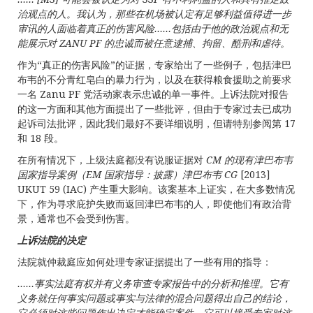
治
观点的人。我认为，那些在机场被认定有足够利益值得进一步
审讯的人面临着真正的伤害风险
……
包括由于他的政治
观点和无
能展示对
ZANU PF
的忠
诚而被任意逮捕、拘留、酷刑和虐待
。
作为“真正的伤害风险”的证据，专家给出了一些例子，包括津巴
布韦的不分青红皂白的暴力行为，以及在获得粮食援助之前要求
一名 Zanu PF 党活动家表示忠诚的单一事件。上诉法院对报告
的这一方面和其他方面提出了一些批评，但由于专家过去已成功
起诉司法批评，因此我们最好不要详细说明，但请特别参阅第 17
和 18 段。
在所有情况下，上级法庭都没有说服证据对
CM
的
现有津巴布韦
国家指导案例（
EM
国家指
导：披露）津巴布韦
CG
[2013]
UKUT 59 (IAC) 产生重大影响。该案基本上证实，在大多数情况
下，作为寻求庇护失败而返回津巴布韦的人，即使他们有政治背
景，通常也不会受到伤害。
上
诉法院的决
定
法院就仲裁庭应如何处理专家证据提出了一些有用的指导：
……
事
实法庭有权并有义务审查专家报告中的分析和推理。它有
义务就任何
事
实问题或事实与法律的混合问题得出自己的结论，
它必须对这些问题作出决定才能确定案件。它可以接受专家对这