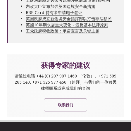
上诉法庭裁定必须考虑海外家庭成员第8条权利
内政大臣宣布加强英国边境安全新措施
BRP Card 持有者申请电子签证
英国政府成立新边境安全指挥部以打击非法移民
英國10年期永居重大变化 - 违反基本法律原则
工党政府税收政策：承诺宣言及关键主题
获得专家的建议
请通过电话
+44 (0) 207 907 1460
（伦敦）、
+971 509
265 140
,
+971 525 977 456
（迪拜）与我们的一位移民
律师联系或完成我们的查询
联系我们