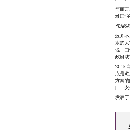
简而言
难民”
气候背
这并不
水的人
说，由
政府歧
201
点是避
方案的
口：安
发表于 1