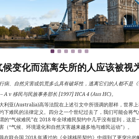
气候变化而流离失所的人应该被视
行病、自然灾害或饥荒多么具有破坏性，逃离它们的人都不是《
–
A v
移民与民族事务部长
[1997] HCA 4 (Aus HC)
。
大利亚(Australia)高等法院在上述引文中所强调的那样，世界
约下难民的法律定义。四分之一个世纪过去了，我们可能会将气
谓的“气候难民”在 2018 年全球难民契约中几乎没有提到，
害（“气候、环境退化和自然灾害越来越多地与难民运动”）。
题在联合国 2018 年通过的《全球移民契约》中得到了更突出