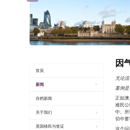
因
首頁
无论流
新闻
案例是
正如澳
存档新闻
难民公
中。所
关于我们
切中要
英国移民与签证
这个问