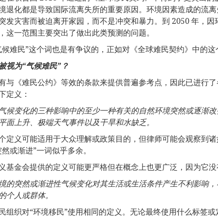
境退化都是导致国际流离失所的重要原因。环境因素造成的流离
突发灾害而被迫离开家园，而不是冲突和暴力。到 2050 年，因环境
，这一范围主要突出了做出此类预测的问题。
气候难民”这个词也是有争议的，正如对《全球难民契约》中的
被视为“气候难民”？
有与《难民公约》等效的条款来提供普遍参考点，因此已进行了各种尝试
下定义：
气候变化的三种影响中的至少一种有关的自然环境突然或逐渐改
平面上升、极端天气事件以及干旱和水缺乏。
个定义可能适用于大众理解或政策目的，但律师可能会观察到诸如
突然或渐进”一词似乎多余。
义基金会提供的定义可能更严格但在概念上也更广泛，因为它没
境的突然或渐进性气候变化对其生活或生活条件产生不利影响，
的个人或群体。
民组织对“环境移民”使用相同的定义。无论最终使用什么标签