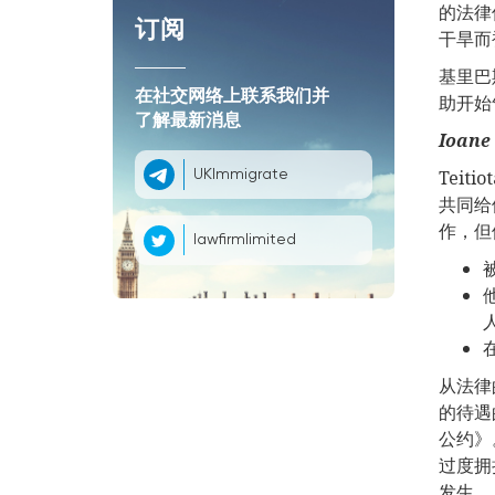
的法律
订阅
干旱而
基里巴斯
在社交网络上联系我们并
助开始
了解最新消息
Ioane
Teit
UKImmigrate
共同给
作，但
lawfirmlimited
从法律
的待遇
公约》
过度拥
发生。