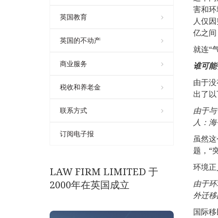
害和环
英国教育
人仅因
亿之间
英国的不动产
就连“
商业服务
谁可能
由于没
税收和养老金
出了以
由于与
联系方式
人：海
订阅电子报
虽然这
题，“
环境正
LAW FIRM LIMITED 于
2000年在英国成立
由于环
外迁移
国际移