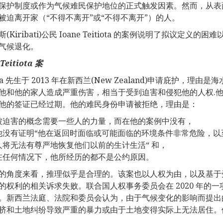
保护制度或作为气候难民保护地位的正式触发因素。然而，从表
被迫离开家（“不得不离开”或“不得不离开”）的人。
(Kiribati)公民 Ioane Teitiota 的案例说明了拟议
气候退化。
 Teitiota
案
iota 先生于 2013 年在新西兰(New Zealand)申请庇
他和他的家人造成严重伤害，相当于受到迫害和侵犯他的人权.
他的签证已经过期。他的难民身份申请被拒绝，理由是：
被迫害的概念需要一些人的力量，而在他的案例中没有，
他没有证明“他在返回时面临或可能面临的环境条件非常危险，以
人将无法有尊严地恢复他们以前的生计生活“ 和，
在任何情况下，他所经历的都不是公约原因。
的角度来看，推理似乎是合理的。该案也以人权为由，以及基于
的权利的相关诉求失败。联合国人权事务委员会在 2020 年的
。新西兰法庭、法院和委员会认为，由于气候变化的影响而提出
挤和土地纠纷导致严重的暴力或由于土地变得实际上无法居住。