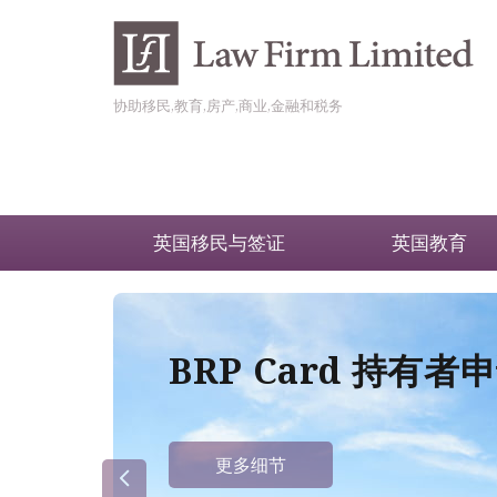
协助移民,教育,房产,商业,金融和税务
英国移民与签证
英国教育
BRP Card 持有
更多细节