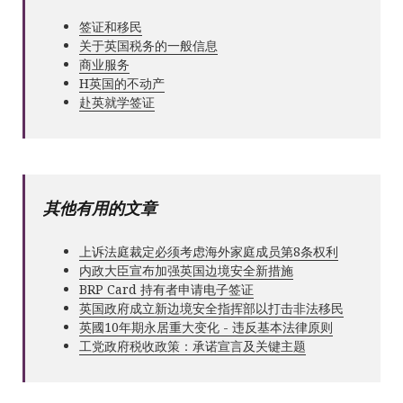
签证和移民
关于英国税务的一般信息
商业服务
Н英国的不动产
赴英就学签证
其他有用的文章
上诉法庭裁定必须考虑海外家庭成员第8条权利
内政大臣宣布加强英国边境安全新措施
BRP Card 持有者申请电子签证
英国政府成立新边境安全指挥部以打击非法移民
英國10年期永居重大变化 - 违反基本法律原则
工党政府税收政策：承诺宣言及关键主题