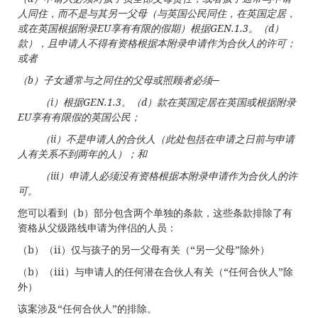
人同住，而不是与其另一父母（与英国公民同住，在英国定居，
或在英国根据附录
EU
享有有限的假期）根据
GEN.1.3
。（
d
）
款），且申请人不得有资格根据本附录申请作为合伙人的许可；
或者
（
b
）子女通常与之同住的父母或照顾者必须─
（
i
）根据
GEN.1.3
。（
d
）款在英国定居在英国或根据附录
EU
享有有限假的英国公民；
（
ii
）不是申请人的合伙人（此处包括在申请之日前与申请
人有关系不到两年的人）；和
（
iii
）申请人必须没有资格根据本附录申请作为合伙人的许
可。
您可以看到（b）部分包含两个单独的条款，这些条款排除了有
资格从父级路线申请为伴侣的人员：
（b）（ii）仅与孩子的另一父母有关（“另一父母”除外）
（b）（iii）与申请人的任何潜在合伙人有关（“任何合伙人”除
外）
该案涉及“任何合伙人”的排除。