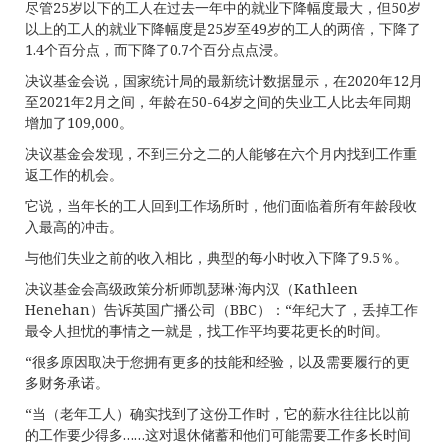
尽管25岁以下的工人在过去一年中的就业下降幅度最大，但50岁
以上的工人的就业下降幅度是25岁至49岁的工人的两倍，下降了
1.4个百分点，而下降了0.7个百分点点浸。
决议基金会说，国家统计局的最新统计数据显示，在2020年12月
至2021年2月之间，年龄在50-64岁之间的失业工人比去年同期
增加了109,000。
决议基金会发现，不到三分之二的人能够在六个月内找到工作重
返工作的机会。
它说，当年长的工人回到工作场所时，他们面临着所有年龄段收
入最高的冲击。
与他们失业之前的收入相比，典型的每小时收入下降了9.5％。
决议基金会高级政策分析师凯瑟琳·海内汉（Kathleen
Henehan）告诉英国广播公司（BBC）：“年纪大了，丢掉工作
最令人担忧的事情之一就是，找工作平均要花更长的时间。
“很多原因取决于您拥有更多的技能和经验，以及需要履行的更
多财务承诺。
“当（老年工人）确实找到了这份工作时，它的薪水往往比以前
的工作要少得多……这对退休储蓄和他们可能需要工作多长时间