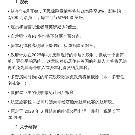
税收
• 从今年4月开始，国民保险贡献率将从10%降至8%，影响约
2,700 万名员工，每年可节省约450 英镑。
• 雇员和自营职业者每英镑减少2便士。
• 自营职业者NI 率也将下降两个百分点。
• 资本利得税高税率下降4%，从28%降至24%。
• 政府计划在2025年4月废除现行的非居民税制，换成一个更简
单、更公平的系统。 这意味着仍居住在英国的外籍人士将将无法
再避免为其海外收入或资本利得缴纳英国税。
• 多套房同时购买的印花税税款减免政策将被废除（即「多套住
宅减免」）。
• 度假屋业主的税收减免让房产报废
• 航空旅客税 – 提高对选乘非经济舱乘航班旅客的航班税。
• 原定于 2028 年 3 月结束的能源公司利润「暴利」税延长至
2029 年
关于福利