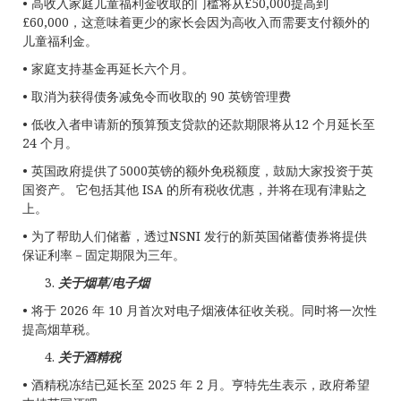
• 高收入家庭儿童福利金收取的门槛将从£50,000提高到
£60,000，这意味着更少的家长会因为高收入而需要支付额外的
儿童福利金。
• 家庭支持基金再延长六个月。
• 取消为获得债务减免令而收取的 90 英镑管理费
• 低收入者申请新的预算预支贷款的还款期限将从12 个月延长至
24 个月。
• 英国政府提供了5000英镑的额外免税额度，鼓励大家投资于英
国资产。 它包括其他 ISA 的所有税收优惠，并将在现有津贴之
上。
• 为了帮助人们储蓄，透过NSNI 发行的新英国储蓄债券将提供
保证利率－固定期限为三年。
关于烟草
/
电子烟
• 将于 2026 年 10 月首次对电子烟液体征收关税。同时将一次性
提高烟草税。
关于酒精税
• 酒精税冻结已延长至 2025 年 2 月。亨特先生表示，政府希望