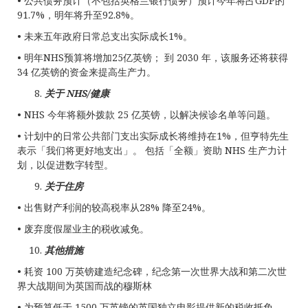
• 公共债务预计（不包括英格兰银行债务）预计今年将占GDP的
91.7%，明年将升至92.8%。
• 未来五年政府日常总支出实际成长1%。
• 明年NHS预算将增加25亿英镑； 到 2030 年，该服务还将获得
34 亿英镑的资金来提高生产力。
关于
NHS/
健康
• NHS 今年将额外拨款 25 亿英镑，以解决候诊名单等问题。
• 计划中的日常公共部门支出实际成长将维持在1%，但亨特先生
表示「我们将更好地支出」。 包括「全额」资助 NHS 生产力计
划，以促进数字转型。
关于住房
• 出售财产利润的较高税率从28% 降至24%。
• 废弃度假屋业主的税收减免。
其他措施
• 耗资 100 万英镑建造纪念碑，纪念第一次世界大战和第二次世
界大战期间为英国而战的穆斯林
• 为预算低于 1500 万英镑的英国独立电影提供新的税收抵免。