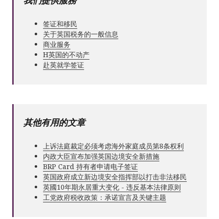
我們提供服務
签证和移民
关于英国税务的一般信息
商业服务
Н英国的不动产
赴英就学签证
其他有用的文章
上诉法庭裁定必须考虑海外家庭成员第8条权利
内政大臣宣布加强英国边境安全新措施
BRP Card 持有者申请电子签证
英国政府成立新边境安全指挥部以打击非法移民
英國10年期永居重大变化 - 违反基本法律原则
工党政府税收政策：承诺宣言及关键主题